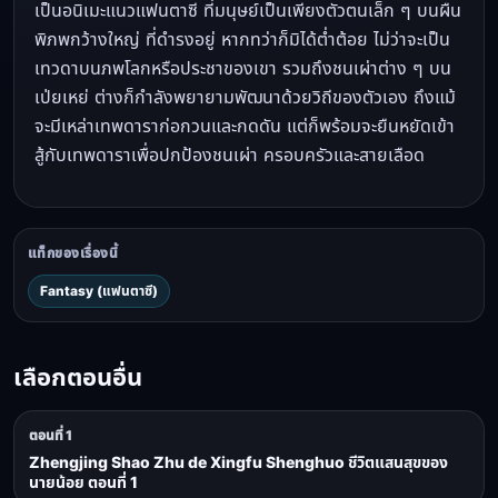
เป็นอนิเมะแนวแฟนตาซี ที่มนุษย์เป็นเพียงตัวตนเล็ก ๆ บนผืน
พิภพกว้างใหญ่ ที่ดำรงอยู่ หากทว่าก็มิได้ต่ำต้อย ไม่ว่าจะเป็น
เทวดาบนภพโลกหรือประชาของเขา รวมถึงชนเผ่าต่าง ๆ บน
เป่ยเหย่ ต่างก็กำลังพยายามพัฒนาด้วยวิถีของตัวเอง ถึงแม้
จะมีเหล่าเทพดาราก่อกวนและกดดัน แต่ก็พร้อมจะยืนหยัดเข้า
สู้กับเทพดาราเพื่อปกป้องชนเผ่า ครอบครัวและสายเลือด
แท็กของเรื่องนี้
Fantasy (แฟนตาซี)
เลือกตอนอื่น
ตอนที่ 1
Zhengjing Shao Zhu de Xingfu Shenghuo ชีวิตแสนสุขของ
นายน้อย ตอนที่ 1