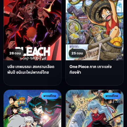
26 ตอน
25 ตอน
บลีช เทพมรณะ สงครามเลือด
One Piece ภาค เกาะแห่ง
พันปี อนิเมะใหม่พากย์ไทย
ท้องฟ้า
พากย์ไทย
พากย์ไทย