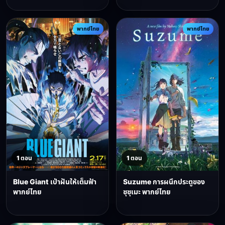
พากย์ไทย
พากย์ไทย
1 ตอน
1 ตอน
Blue Giant เป่าฝันให้เต็มฟ้า
Suzume การผนึกประตูของ
พากย์ไทย
ซุซุเมะ พากย์ไทย