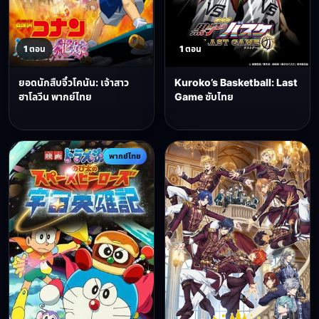
1 ตอน
1 ตอน
ยอดนักสืบจิ๋วโคนัน: เจ้าสาว
Kuroko’s Basketball: Last
ฮาโลวีน พากย์ไทย
Game ซับไทย
พากย์ไทย