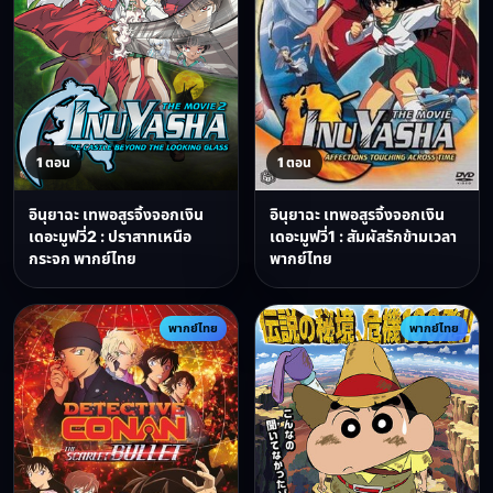
1 ตอน
1 ตอน
อินุยาฉะ เทพอสูรจิ้งจอกเงิน
อินุยาฉะ เทพอสูรจิ้งจอกเงิน
เดอะมูฟวี่2 : ปราสาทเหนือ
เดอะมูฟวี่1 : สัมผัสรักข้ามเวลา
กระจก พากย์ไทย
พากย์ไทย
พากย์ไทย
พากย์ไทย