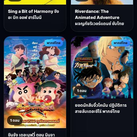
Sing a Bit of Harmony ซิง
Riverdance: The
อะ บิท ออฟ ฮาร์โมนี
Animated Adventure
ผจญภัยริเวอร์แดนซ์ ซับไทย
พากย์ไทย
พากย์ไทย
1 ตอน
ยอดนักสืบจิ๋วโคนัน ปฏิบัติการ
สายลับเดอะซีโร่ พากย์ไทย
1 ตอน
ชินจัง เดอะมูฟวี่ ตอน นินจา