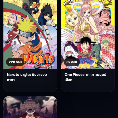
220 ตอน
62 ตอน
Naruto นารูโตะ นินจาจอม
One Piece ภาค เกาะมนุษย์
คาถา
เงือก