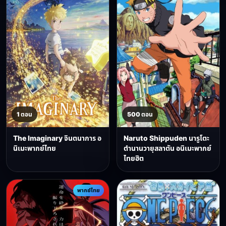
1 ตอน
500 ตอน
The Imaginary จินตนาการ อ
Naruto Shippuden นารูโตะ
นิเมะพากย์ไทย
ตำนานวายุสลาตัน อนิเมะพากย์
ไทยฮิต
พากย์ไทย