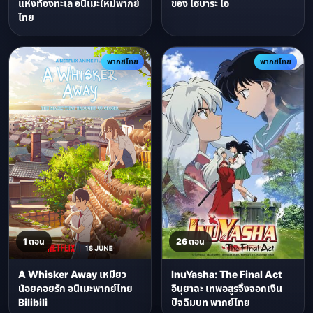
แห่งท้องทะเล อนิเมะใหม่พากย์
ของ ไฮบาระ ไอ
ไทย
พากย์ไทย
พากย์ไทย
1 ตอน
26 ตอน
A Whisker Away เหมียว
InuYasha: The Final Act
น้อยคอยรัก อนิเมะพากย์ไทย
อินุยาฉะ เทพอสูรจิ้งจอกเงิน
Bilibili
ปัจฉิมบท พากย์ไทย