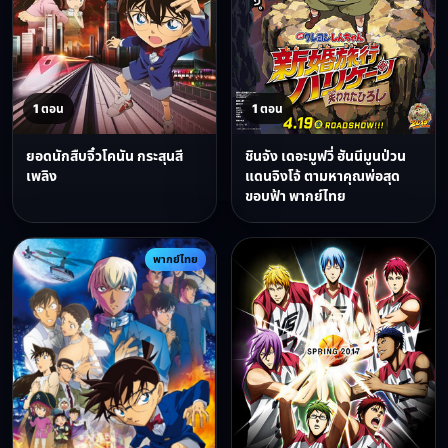
1 ตอน
1 ตอน
ยอดนักสืบจิ๋วโคนัน กระสุนสี
ชินจัง เดอะมูฟวี่ ฮันนีมูนป่วน
เพลิง
แดนจิงโจ้ ตามหาคุณพ่อสุด
ขอบฟ้า พากย์ไทย
พากย์ไทย