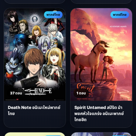
พากย์ไทย
พากย์ไทย
37 ตอน
1 ตอน
Death Note อนิเมะใหม่พากย์
Spirit Untamed สปิริต ม้า
ไทย
พยศหัวใจแกร่ง อนิเมะพากย์
ไทยฮิต