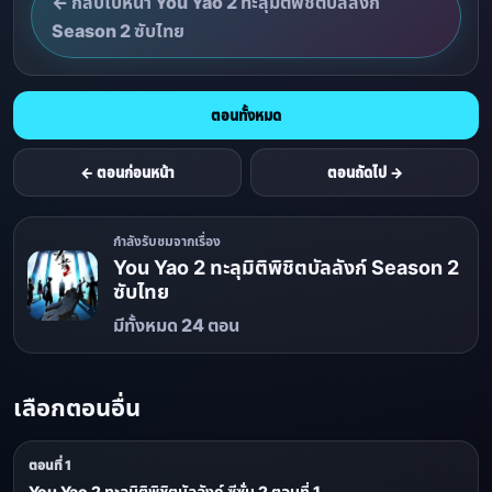
← กลับไปหน้า You Yao 2 ทะลุมิติพิชิตบัลลังก์
Season 2 ซับไทย
ตอนทั้งหมด
← ตอนก่อนหน้า
ตอนถัดไป →
กำลังรับชมจากเรื่อง
You Yao 2 ทะลุมิติพิชิตบัลลังก์ Season 2
ซับไทย
มีทั้งหมด 24 ตอน
เลือกตอนอื่น
ตอนที่ 1
You Yao 2 ทะลุมิติพิชิตบัลลังก์ ซีซั่น 2 ตอนที่ 1