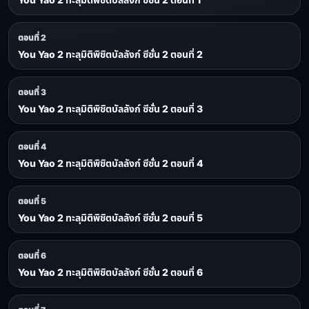
ตอนที่ 2
You Yao 2 ทะลุมิติพิชิตบัลลังก์ ซีซั่น 2 ตอนที่ 2
ตอนที่ 3
You Yao 2 ทะลุมิติพิชิตบัลลังก์ ซีซั่น 2 ตอนที่ 3
ตอนที่ 4
You Yao 2 ทะลุมิติพิชิตบัลลังก์ ซีซั่น 2 ตอนที่ 4
ตอนที่ 5
You Yao 2 ทะลุมิติพิชิตบัลลังก์ ซีซั่น 2 ตอนที่ 5
ตอนที่ 6
You Yao 2 ทะลุมิติพิชิตบัลลังก์ ซีซั่น 2 ตอนที่ 6