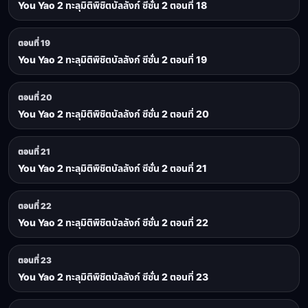
You Yao 2 ทะลุมิติพิชิตบัลลังก์ ซีซั่น 2 ตอนที่ 18
ตอนที่ 19
You Yao 2 ทะลุมิติพิชิตบัลลังก์ ซีซั่น 2 ตอนที่ 19
ตอนที่ 20
You Yao 2 ทะลุมิติพิชิตบัลลังก์ ซีซั่น 2 ตอนที่ 20
ตอนที่ 21
You Yao 2 ทะลุมิติพิชิตบัลลังก์ ซีซั่น 2 ตอนที่ 21
ตอนที่ 22
You Yao 2 ทะลุมิติพิชิตบัลลังก์ ซีซั่น 2 ตอนที่ 22
ตอนที่ 23
You Yao 2 ทะลุมิติพิชิตบัลลังก์ ซีซั่น 2 ตอนที่ 23