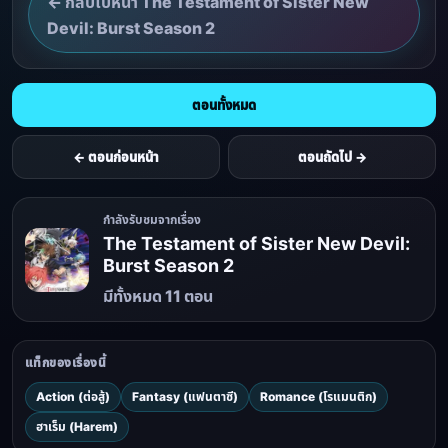
← กลับไปหน้า The Testament of Sister New
Devil: Burst Season 2
ตอนทั้งหมด
← ตอนก่อนหน้า
ตอนถัดไป →
กำลังรับชมจากเรื่อง
The Testament of Sister New Devil:
Burst Season 2
มีทั้งหมด 11 ตอน
แท็กของเรื่องนี้
Action (ต่อสู้)
Fantasy (แฟนตาซี)
Romance (โรแมนติก)
ฮาเร็ม (Harem)