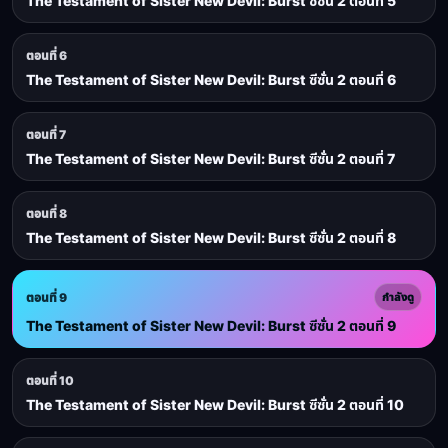
The Testament of Sister New Devil: Burst ซีซั่น 2 ตอนที่ 5
ตอนที่ 6
The Testament of Sister New Devil: Burst ซีซั่น 2 ตอนที่ 6
ตอนที่ 7
The Testament of Sister New Devil: Burst ซีซั่น 2 ตอนที่ 7
ตอนที่ 8
The Testament of Sister New Devil: Burst ซีซั่น 2 ตอนที่ 8
ตอนที่ 9
กำลังดู
The Testament of Sister New Devil: Burst ซีซั่น 2 ตอนที่ 9
ตอนที่ 10
The Testament of Sister New Devil: Burst ซีซั่น 2 ตอนที่ 10