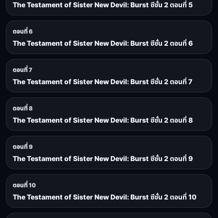
The Testament of Sister New Devil: Burst ซีซั่น 2 ตอนที่ 5
ตอนที่ 6
The Testament of Sister New Devil: Burst ซีซั่น 2 ตอนที่ 6
ตอนที่ 7
The Testament of Sister New Devil: Burst ซีซั่น 2 ตอนที่ 7
ตอนที่ 8
The Testament of Sister New Devil: Burst ซีซั่น 2 ตอนที่ 8
ตอนที่ 9
The Testament of Sister New Devil: Burst ซีซั่น 2 ตอนที่ 9
ตอนที่ 10
The Testament of Sister New Devil: Burst ซีซั่น 2 ตอนที่ 10