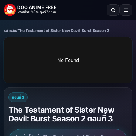
หน้าหลัก
/
The Testament of Sister New Devil: Burst Season 2
ตอนที่ 3
The Testament of Sister New
Devil: Burst Season 2 ตอนที่ 3