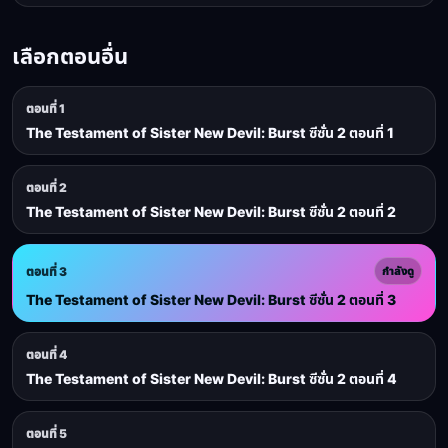
เลือกตอนอื่น
ตอนที่ 1
The Testament of Sister New Devil: Burst ซีซั่น 2 ตอนที่ 1
ตอนที่ 2
The Testament of Sister New Devil: Burst ซีซั่น 2 ตอนที่ 2
ตอนที่ 3
กำลังดู
The Testament of Sister New Devil: Burst ซีซั่น 2 ตอนที่ 3
ตอนที่ 4
The Testament of Sister New Devil: Burst ซีซั่น 2 ตอนที่ 4
ตอนที่ 5