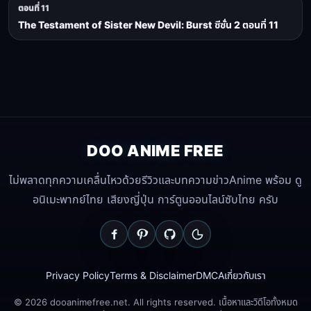
ตอนที่ 11
The Testament of Sister New Devil: Burst ซีซั่น 2 ตอนที่ 11
DOO ANIME FREE
ไม่พลาดทุกความเคลื่นไหวด้วยรีวิวและบทความข่าวAnime พร้อม ดู
อนิเมะพากย์ไทย เสียงญี่ปุ่น การ์ตูนออนไลน์ซับไทย ครับ
Privacy Policy
Terms & Disclaimer
DMCA
เกี่ยวกับเรา
© 2026 dooanimefree.net. All rights reserved. เนื้อหาและวิดีโอทั้งหมด