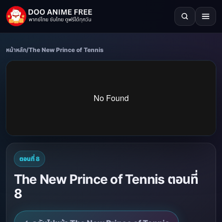
หน้าหลัก
/
The New Prince of Tennis
ตอนที่ 8
The New Prince of Tennis ตอนที่
8