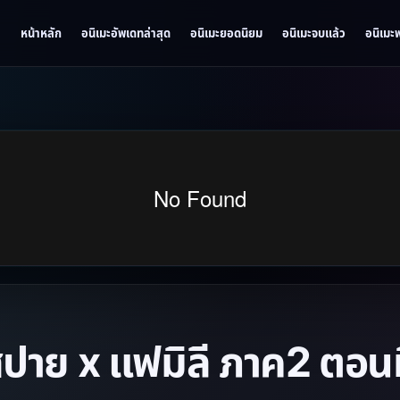
หน้าหลัก
อนิเมะอัพเดทล่าสุด
อนิเมะยอดนิยม
อนิเมะจบแล้ว
อนิเมะ
าย x แฟมิลี ภาค2 ตอนที