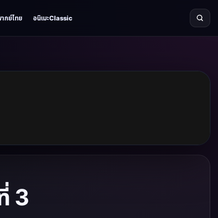
พากย์ไทย
อนิเมะClassic
่ 3