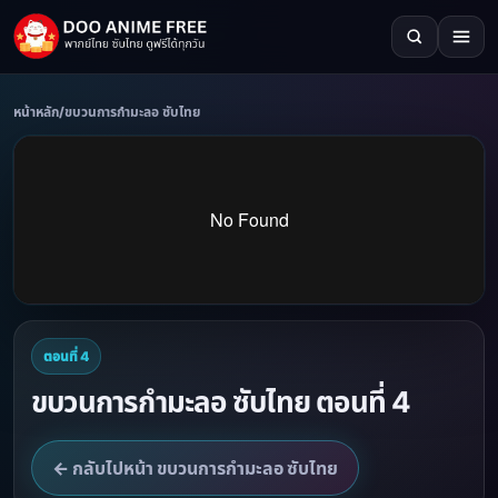
หน้าหลัก
/
ขบวนการกำมะลอ ซับไทย
ตอนที่ 4
ขบวนการกำมะลอ ซับไทย ตอนที่ 4
← กลับไปหน้า ขบวนการกำมะลอ ซับไทย