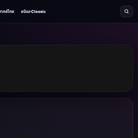
พากย์ไทย
อนิเมะClassic