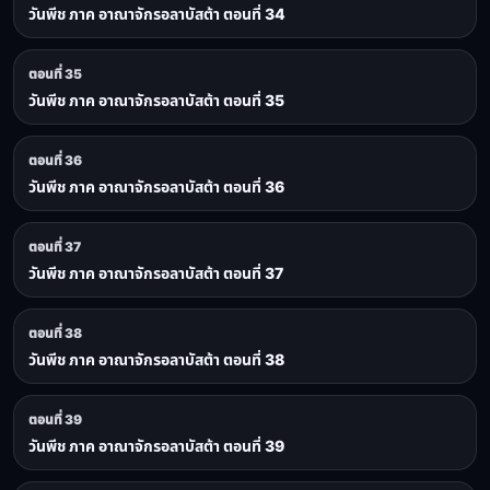
วันพีช ภาค อาณาจักรอลาบัสต้า ตอนที่ 34
ตอนที่ 35
วันพีช ภาค อาณาจักรอลาบัสต้า ตอนที่ 35
ตอนที่ 36
วันพีช ภาค อาณาจักรอลาบัสต้า ตอนที่ 36
ตอนที่ 37
วันพีช ภาค อาณาจักรอลาบัสต้า ตอนที่ 37
ตอนที่ 38
วันพีช ภาค อาณาจักรอลาบัสต้า ตอนที่ 38
ตอนที่ 39
วันพีช ภาค อาณาจักรอลาบัสต้า ตอนที่ 39