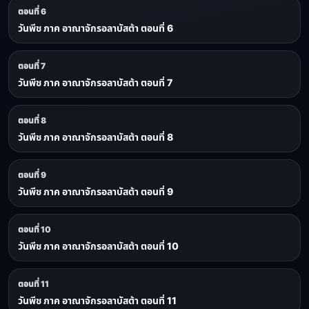
ตอนที่ 6
วันพีช ภาค อาณาจักรอลาบัสต้า ตอนที่ 6
ตอนที่ 7
วันพีช ภาค อาณาจักรอลาบัสต้า ตอนที่ 7
ตอนที่ 8
วันพีช ภาค อาณาจักรอลาบัสต้า ตอนที่ 8
ตอนที่ 9
วันพีช ภาค อาณาจักรอลาบัสต้า ตอนที่ 9
ตอนที่ 10
วันพีช ภาค อาณาจักรอลาบัสต้า ตอนที่ 10
ตอนที่ 11
วันพีช ภาค อาณาจักรอลาบัสต้า ตอนที่ 11