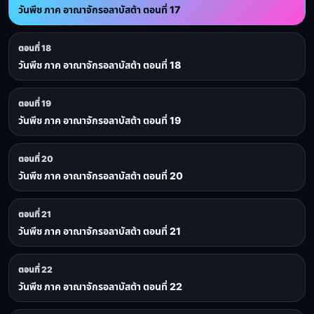
วันพีช ภาค อาณาจักรอลาบัสต้า ตอนที่ 17
ตอนที่ 18
วันพีช ภาค อาณาจักรอลาบัสต้า ตอนที่ 18
ตอนที่ 19
วันพีช ภาค อาณาจักรอลาบัสต้า ตอนที่ 19
ตอนที่ 20
วันพีช ภาค อาณาจักรอลาบัสต้า ตอนที่ 20
ตอนที่ 21
วันพีช ภาค อาณาจักรอลาบัสต้า ตอนที่ 21
ตอนที่ 22
วันพีช ภาค อาณาจักรอลาบัสต้า ตอนที่ 22