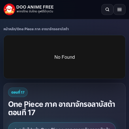
หน้าหลัก
/
One Piece ภาค อาณาจักรอลาบัสต้า
ตอนที่ 17
One Piece ภาค อาณาจักรอลาบัสต้า
ตอนที่ 17