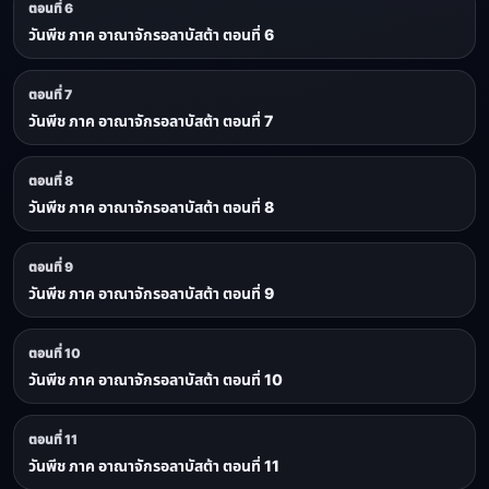
ตอนที่ 6
วันพีช ภาค อาณาจักรอลาบัสต้า ตอนที่ 6
ตอนที่ 7
วันพีช ภาค อาณาจักรอลาบัสต้า ตอนที่ 7
ตอนที่ 8
วันพีช ภาค อาณาจักรอลาบัสต้า ตอนที่ 8
ตอนที่ 9
วันพีช ภาค อาณาจักรอลาบัสต้า ตอนที่ 9
ตอนที่ 10
วันพีช ภาค อาณาจักรอลาบัสต้า ตอนที่ 10
ตอนที่ 11
วันพีช ภาค อาณาจักรอลาบัสต้า ตอนที่ 11