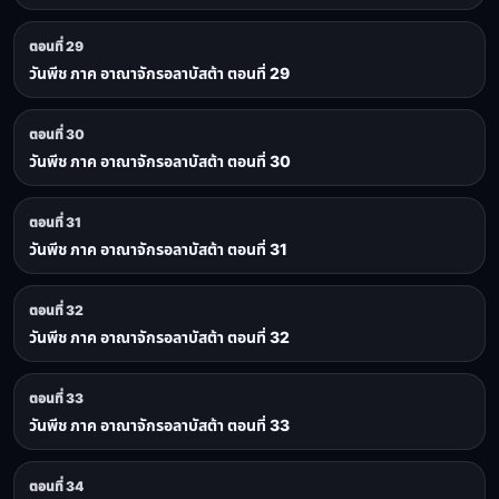
ตอนที่ 29
วันพีช ภาค อาณาจักรอลาบัสต้า ตอนที่ 29
ตอนที่ 30
วันพีช ภาค อาณาจักรอลาบัสต้า ตอนที่ 30
ตอนที่ 31
วันพีช ภาค อาณาจักรอลาบัสต้า ตอนที่ 31
ตอนที่ 32
วันพีช ภาค อาณาจักรอลาบัสต้า ตอนที่ 32
ตอนที่ 33
วันพีช ภาค อาณาจักรอลาบัสต้า ตอนที่ 33
ตอนที่ 34