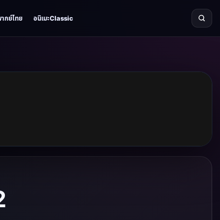
พากย์ไทย
อนิเมะClassic
2