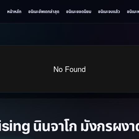
หน้าหลัก
อนิเมะอัพเดทล่าสุด
อนิเมะยอดนิยม
อนิเมะจบแล้ว
อนิเมะ
sing นินจาโก มังกรผงาด