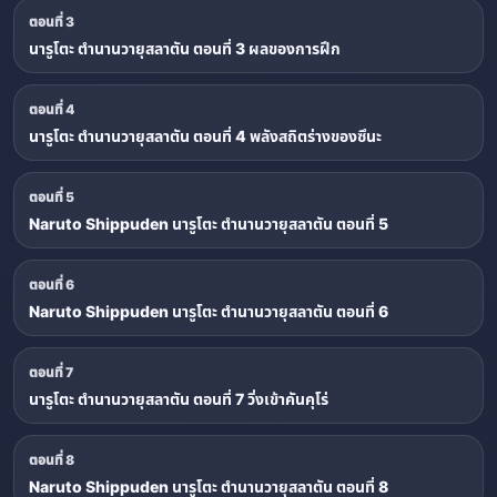
ตอนที่ 3
นารูโตะ ตำนานวายุสลาตัน ตอนที่ 3 ผลของการฝึก
ตอนที่ 4
นารูโตะ ตำนานวายุสลาตัน ตอนที่ 4 พลังสถิตร่างของซึนะ
ตอนที่ 5
Naruto Shippuden นารูโตะ ตำนานวายุสลาตัน ตอนที่ 5
ตอนที่ 6
Naruto Shippuden นารูโตะ ตำนานวายุสลาตัน ตอนที่ 6
ตอนที่ 7
นารูโตะ ตำนานวายุสลาตัน ตอนที่ 7 วิ่งเข้าคันคุโร่
ตอนที่ 8
Naruto Shippuden นารูโตะ ตำนานวายุสลาตัน ตอนที่ 8