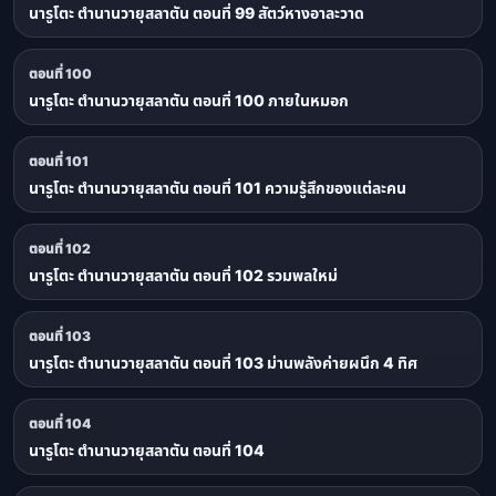
นารูโตะ ตำนานวายุสลาตัน ตอนที่ 99 สัตว์หางอาละวาด
ตอนที่ 100
นารูโตะ ตำนานวายุสลาตัน ตอนที่ 100 ภายในหมอก
ตอนที่ 101
นารูโตะ ตำนานวายุสลาตัน ตอนที่ 101 ความรู้สึกของแต่ละคน
ตอนที่ 102
นารูโตะ ตำนานวายุสลาตัน ตอนที่ 102 รวมพลใหม่
ตอนที่ 103
นารูโตะ ตำนานวายุสลาตัน ตอนที่ 103 ม่านพลังค่ายผนึก 4 ทิศ
ตอนที่ 104
นารูโตะ ตำนานวายุสลาตัน ตอนที่ 104