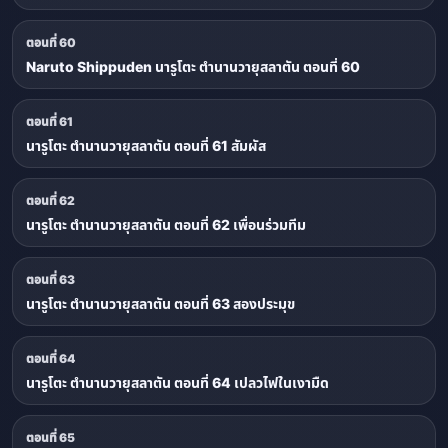
ตอนที่ 60
Naruto Shippuden นารูโตะ ตำนานวายุสลาตัน ตอนที่ 60
ตอนที่ 61
นารูโตะ ตำนานวายุสลาตัน ตอนที่ 61 สัมผัส
ตอนที่ 62
นารูโตะ ตำนานวายุสลาตัน ตอนที่ 62 เพื่อนร่วมทีม
ตอนที่ 63
นารูโตะ ตำนานวายุสลาตัน ตอนที่ 63 สองประมุข
ตอนที่ 64
นารูโตะ ตำนานวายุสลาตัน ตอนที่ 64 เปลวไฟในเงามืด
ตอนที่ 65