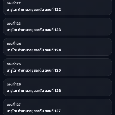
ตอนที่ 122
นารูโตะ ตำนานวายุสลาตัน ตอนที่ 122
ตอนที่ 123
นารูโตะ ตำนานวายุสลาตัน ตอนที่ 123
ตอนที่ 124
นารูโตะ ตำนานวายุสลาตัน ตอนที่ 124
ตอนที่ 125
นารูโตะ ตำนานวายุสลาตัน ตอนที่ 125
ตอนที่ 126
นารูโตะ ตำนานวายุสลาตัน ตอนที่ 126
ตอนที่ 127
นารูโตะ ตำนานวายุสลาตัน ตอนที่ 127