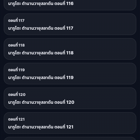
นารูโตะ ตำนานวายุสลาตัน ตอนที่ 116
ตอนที่ 117
นารูโตะ ตำนานวายุสลาตัน ตอนที่ 117
ตอนที่ 118
นารูโตะ ตำนานวายุสลาตัน ตอนที่ 118
ตอนที่ 119
นารูโตะ ตำนานวายุสลาตัน ตอนที่ 119
ตอนที่ 120
นารูโตะ ตำนานวายุสลาตัน ตอนที่ 120
ตอนที่ 121
นารูโตะ ตำนานวายุสลาตัน ตอนที่ 121