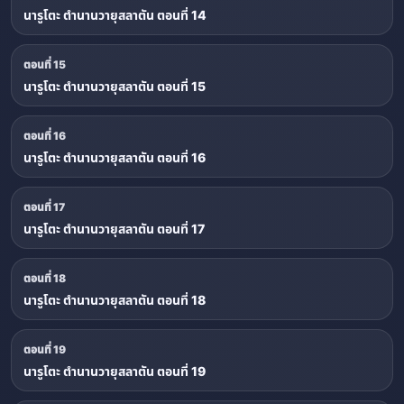
นารูโตะ ตำนานวายุสลาตัน ตอนที่ 14
ตอนที่ 15
นารูโตะ ตำนานวายุสลาตัน ตอนที่ 15
ตอนที่ 16
นารูโตะ ตำนานวายุสลาตัน ตอนที่ 16
ตอนที่ 17
นารูโตะ ตำนานวายุสลาตัน ตอนที่ 17
ตอนที่ 18
นารูโตะ ตำนานวายุสลาตัน ตอนที่ 18
ตอนที่ 19
นารูโตะ ตำนานวายุสลาตัน ตอนที่ 19