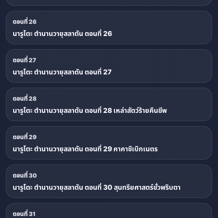
ตอนที่ 26
นารูโตะ ตำนานวายุสลาตัน ตอนที่ 26
ตอนที่ 27
นารูโตะ ตำนานวายุสลาตัน ตอนที่ 27
ตอนที่ 28
นารูโตะ ตำนานวายุสลาตัน ตอนที่ 28 เหล่าสัตว์ร้ายคืนชีพ
ตอนที่ 29
นารูโตะ ตำนานวายุสลาตัน ตอนที่ 29 คาคาชิเบิกเนตร
ตอนที่ 30
นารูโตะ ตำนานวายุสลาตัน ตอนที่ 30 สุนทรียศาสตร์ชั่วพริบตา
ตอนที่ 31