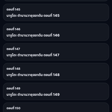
ตอนที่ 145
นารูโตะ ตำนานวายุสลาตัน ตอนที่ 145
ตอนที่ 146
นารูโตะ ตำนานวายุสลาตัน ตอนที่ 146
ตอนที่ 147
นารูโตะ ตำนานวายุสลาตัน ตอนที่ 147
ตอนที่ 148
นารูโตะ ตำนานวายุสลาตัน ตอนที่ 148
ตอนที่ 149
นารูโตะ ตำนานวายุสลาตัน ตอนที่ 149
ตอนที่ 150