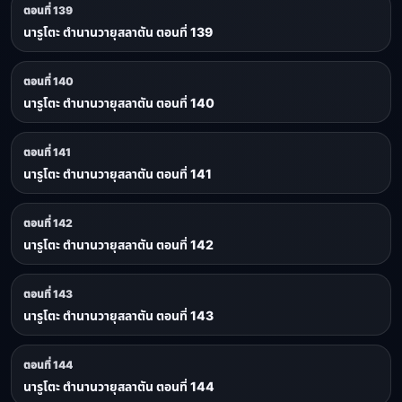
ตอนที่ 139
นารูโตะ ตำนานวายุสลาตัน ตอนที่ 139
ตอนที่ 140
นารูโตะ ตำนานวายุสลาตัน ตอนที่ 140
ตอนที่ 141
นารูโตะ ตำนานวายุสลาตัน ตอนที่ 141
ตอนที่ 142
นารูโตะ ตำนานวายุสลาตัน ตอนที่ 142
ตอนที่ 143
นารูโตะ ตำนานวายุสลาตัน ตอนที่ 143
ตอนที่ 144
นารูโตะ ตำนานวายุสลาตัน ตอนที่ 144