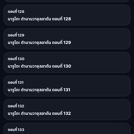
ตอนที่ 128
นารูโตะ ตำนานวายุสลาตัน ตอนที่ 128
ตอนที่ 129
นารูโตะ ตำนานวายุสลาตัน ตอนที่ 129
ตอนที่ 130
นารูโตะ ตำนานวายุสลาตัน ตอนที่ 130
ตอนที่ 131
นารูโตะ ตำนานวายุสลาตัน ตอนที่ 131
ตอนที่ 132
นารูโตะ ตำนานวายุสลาตัน ตอนที่ 132
ตอนที่ 133