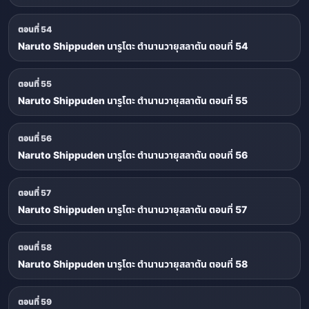
ตอนที่ 54
Naruto Shippuden นารูโตะ ตำนานวายุสลาตัน ตอนที่ 54
ตอนที่ 55
Naruto Shippuden นารูโตะ ตำนานวายุสลาตัน ตอนที่ 55
ตอนที่ 56
Naruto Shippuden นารูโตะ ตำนานวายุสลาตัน ตอนที่ 56
ตอนที่ 57
Naruto Shippuden นารูโตะ ตำนานวายุสลาตัน ตอนที่ 57
ตอนที่ 58
Naruto Shippuden นารูโตะ ตำนานวายุสลาตัน ตอนที่ 58
ตอนที่ 59