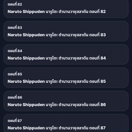
ตอนที่ 82
Naruto Shippuden นารูโตะ ตำนานวายุสลาตัน ตอนที่ 82
ตอนที่ 83
Naruto Shippuden นารูโตะ ตำนานวายุสลาตัน ตอนที่ 83
ตอนที่ 84
Naruto Shippuden นารูโตะ ตำนานวายุสลาตัน ตอนที่ 84
ตอนที่ 85
Naruto Shippuden นารูโตะ ตำนานวายุสลาตัน ตอนที่ 85
ตอนที่ 86
Naruto Shippuden นารูโตะ ตำนานวายุสลาตัน ตอนที่ 86
ตอนที่ 87
Naruto Shippuden นารูโตะ ตำนานวายุสลาตัน ตอนที่ 87