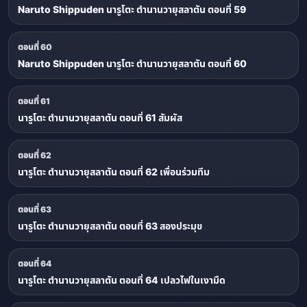
Naruto Shippuden นารูโตะ ตำนานวายุสลาตัน ตอนที่ 59
ตอนที่ 60
Naruto Shippuden นารูโตะ ตำนานวายุสลาตัน ตอนที่ 60
ตอนที่ 61
นารูโตะ ตำนานวายุสลาตัน ตอนที่ 61 สัมผัส
ตอนที่ 62
นารูโตะ ตำนานวายุสลาตัน ตอนที่ 62 เพื่อนร่วมทีม
ตอนที่ 63
นารูโตะ ตำนานวายุสลาตัน ตอนที่ 63 สองประมุข
ตอนที่ 64
นารูโตะ ตำนานวายุสลาตัน ตอนที่ 64 เปลวไฟในเงามืด