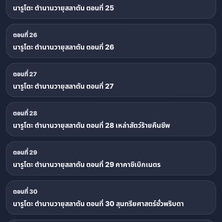
นารูโตะ ตำนานวายุสลาตัน ตอนที่ 25
ตอนที่ 26
นารูโตะ ตำนานวายุสลาตัน ตอนที่ 26
ตอนที่ 27
นารูโตะ ตำนานวายุสลาตัน ตอนที่ 27
ตอนที่ 28
นารูโตะ ตำนานวายุสลาตัน ตอนที่ 28 เหล่าสัตว์ร้ายคืนชีพ
ตอนที่ 29
นารูโตะ ตำนานวายุสลาตัน ตอนที่ 29 คาคาชิเบิกเนตร
ตอนที่ 30
นารูโตะ ตำนานวายุสลาตัน ตอนที่ 30 สุนทรียศาสตร์ชั่วพริบตา