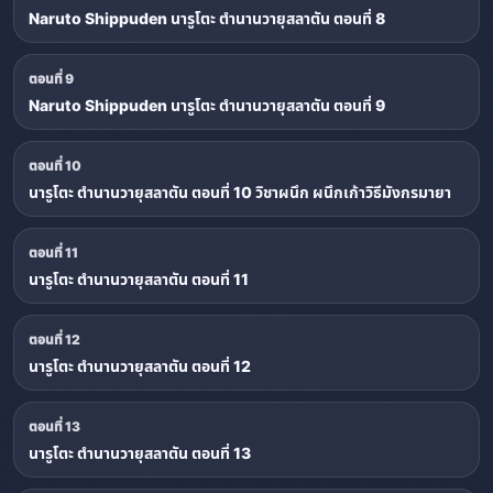
Naruto Shippuden นารูโตะ ตำนานวายุสลาตัน ตอนที่ 8
ตอนที่ 9
Naruto Shippuden นารูโตะ ตำนานวายุสลาตัน ตอนที่ 9
ตอนที่ 10
นารูโตะ ตำนานวายุสลาตัน ตอนที่ 10 วิชาผนึก ผนึกเก้าวิธีมังกรมายา
ตอนที่ 11
นารูโตะ ตำนานวายุสลาตัน ตอนที่ 11
ตอนที่ 12
นารูโตะ ตำนานวายุสลาตัน ตอนที่ 12
ตอนที่ 13
นารูโตะ ตำนานวายุสลาตัน ตอนที่ 13