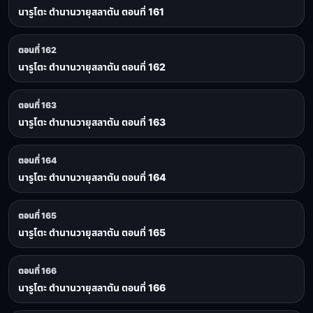
นารูโตะ ตำนานวายุสลาตัน ตอนที่ 161
ตอนที่ 162
นารูโตะ ตำนานวายุสลาตัน ตอนที่ 162
ตอนที่ 163
นารูโตะ ตำนานวายุสลาตัน ตอนที่ 163
ตอนที่ 164
นารูโตะ ตำนานวายุสลาตัน ตอนที่ 164
ตอนที่ 165
นารูโตะ ตำนานวายุสลาตัน ตอนที่ 165
ตอนที่ 166
นารูโตะ ตำนานวายุสลาตัน ตอนที่ 166