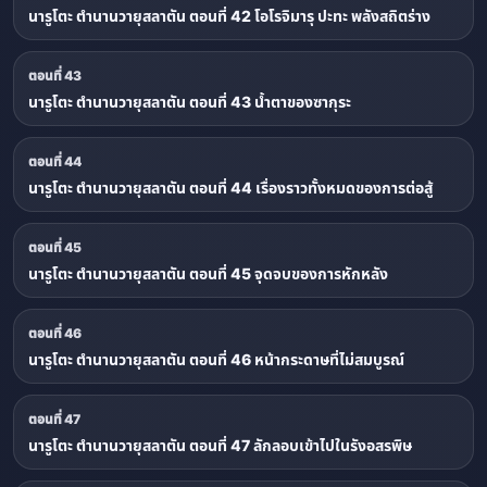
นารูโตะ ตำนานวายุสลาตัน ตอนที่ 42 โอโรจิมารุ ปะทะ พลังสถิตร่าง
ตอนที่ 43
นารูโตะ ตำนานวายุสลาตัน ตอนที่ 43 น้ำตาของซากุระ
ตอนที่ 44
นารูโตะ ตำนานวายุสลาตัน ตอนที่ 44 เรื่องราวทั้งหมดของการต่อสู้
ตอนที่ 45
นารูโตะ ตำนานวายุสลาตัน ตอนที่ 45 จุดจบของการหักหลัง
ตอนที่ 46
นารูโตะ ตำนานวายุสลาตัน ตอนที่ 46 หน้ากระดาษที่ไม่สมบูรณ์
ตอนที่ 47
นารูโตะ ตำนานวายุสลาตัน ตอนที่ 47 ลักลอบเข้าไปในรังอสรพิษ