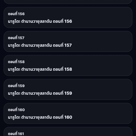
ตอนที่ 156
นารูโตะ ตำนานวายุสลาตัน ตอนที่ 156
ตอนที่ 157
นารูโตะ ตำนานวายุสลาตัน ตอนที่ 157
ตอนที่ 158
นารูโตะ ตำนานวายุสลาตัน ตอนที่ 158
ตอนที่ 159
นารูโตะ ตำนานวายุสลาตัน ตอนที่ 159
ตอนที่ 160
นารูโตะ ตำนานวายุสลาตัน ตอนที่ 160
ตอนที่ 161