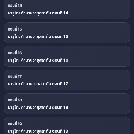
ตอนที่ 14
นารูโตะ ตำนานวายุสลาตัน ตอนที่ 14
ตอนที่ 15
นารูโตะ ตำนานวายุสลาตัน ตอนที่ 15
ตอนที่ 16
นารูโตะ ตำนานวายุสลาตัน ตอนที่ 16
ตอนที่ 17
นารูโตะ ตำนานวายุสลาตัน ตอนที่ 17
ตอนที่ 18
นารูโตะ ตำนานวายุสลาตัน ตอนที่ 18
ตอนที่ 19
นารูโตะ ตำนานวายุสลาตัน ตอนที่ 19