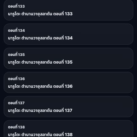
ตอนที่ 133
นารูโตะ ตำนานวายุสลาตัน ตอนที่ 133
ตอนที่ 134
นารูโตะ ตำนานวายุสลาตัน ตอนที่ 134
ตอนที่ 135
นารูโตะ ตำนานวายุสลาตัน ตอนที่ 135
ตอนที่ 136
นารูโตะ ตำนานวายุสลาตัน ตอนที่ 136
ตอนที่ 137
นารูโตะ ตำนานวายุสลาตัน ตอนที่ 137
ตอนที่ 138
นารูโตะ ตำนานวายุสลาตัน ตอนที่ 138