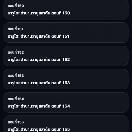
ตอนที่ 150
นารูโตะ ตำนานวายุสลาตัน ตอนที่ 150
ตอนที่ 151
นารูโตะ ตำนานวายุสลาตัน ตอนที่ 151
ตอนที่ 152
นารูโตะ ตำนานวายุสลาตัน ตอนที่ 152
ตอนที่ 153
นารูโตะ ตำนานวายุสลาตัน ตอนที่ 153
ตอนที่ 154
นารูโตะ ตำนานวายุสลาตัน ตอนที่ 154
ตอนที่ 155
นารูโตะ ตำนานวายุสลาตัน ตอนที่ 155