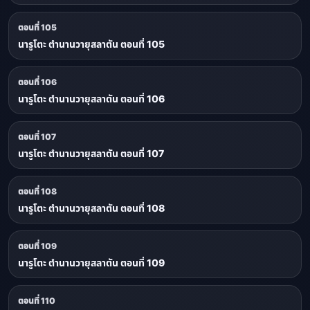
ตอนที่ 105
นารูโตะ ตำนานวายุสลาตัน ตอนที่ 105
ตอนที่ 106
นารูโตะ ตำนานวายุสลาตัน ตอนที่ 106
ตอนที่ 107
นารูโตะ ตำนานวายุสลาตัน ตอนที่ 107
ตอนที่ 108
นารูโตะ ตำนานวายุสลาตัน ตอนที่ 108
ตอนที่ 109
นารูโตะ ตำนานวายุสลาตัน ตอนที่ 109
ตอนที่ 110