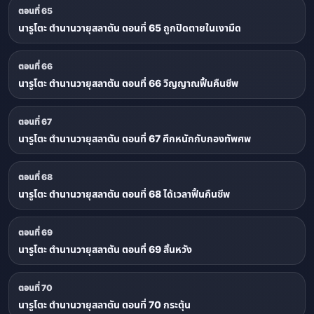
ตอนที่ 65
นารูโตะ ตำนานวายุสลาตัน ตอนที่ 65 ถูกปิดตายในเงามืด
ตอนที่ 66
นารูโตะ ตำนานวายุสลาตัน ตอนที่ 66 วิญญาณฟื้นคืนชีพ
ตอนที่ 67
นารูโตะ ตำนานวายุสลาตัน ตอนที่ 67 ศึกหนักกับกองทัพศพ
ตอนที่ 68
นารูโตะ ตำนานวายุสลาตัน ตอนที่ 68 ได้เวลาฟื้นคืนชีพ
ตอนที่ 69
นารูโตะ ตำนานวายุสลาตัน ตอนที่ 69 สิ้นหวัง
ตอนที่ 70
นารูโตะ ตำนานวายุสลาตัน ตอนที่ 70 กระตุ้น