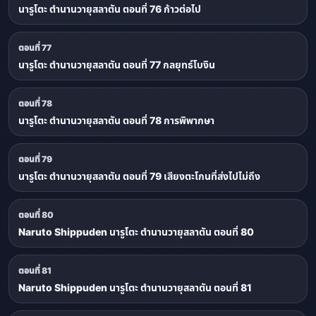
นารูโตะ ตำนานวายุสลาตัน ตอนที่ 76 ก้าวต่อไป
ตอนที่ 77
นารูโตะ ตำนานวายุสลาตัน ตอนที่ 77 กลยุทธ์โบงิน
ตอนที่ 78
นารูโตะ ตำนานวายุสลาตัน ตอนที่ 78 การพิพากษา
ตอนที่ 79
นารูโตะ ตำนานวายุสลาตัน ตอนที่ 79 เสียงตะโกนที่ส่งไปไม่ถึง
ตอนที่ 80
Naruto Shippuden นารูโตะ ตำนานวายุสลาตัน ตอนที่ 80
ตอนที่ 81
Naruto Shippuden นารูโตะ ตำนานวายุสลาตัน ตอนที่ 81