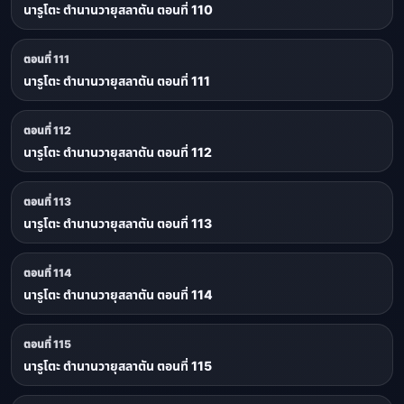
นารูโตะ ตำนานวายุสลาตัน ตอนที่ 110
ตอนที่ 111
นารูโตะ ตำนานวายุสลาตัน ตอนที่ 111
ตอนที่ 112
นารูโตะ ตำนานวายุสลาตัน ตอนที่ 112
ตอนที่ 113
นารูโตะ ตำนานวายุสลาตัน ตอนที่ 113
ตอนที่ 114
นารูโตะ ตำนานวายุสลาตัน ตอนที่ 114
ตอนที่ 115
นารูโตะ ตำนานวายุสลาตัน ตอนที่ 115