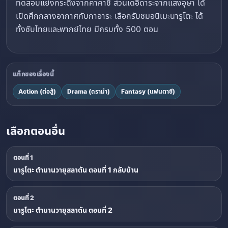
ทดสอบแย่งกระดิ่งจากคาคาชิ ส่วนเดอิดาระจากแสงอุษา ได้
เปิดศึกกลางอากาศกับกาอาระ เลือกรับชมอนิเมะนารูโตะ ได้
ทั้งซับไทยและพากย์ไทย มีครบทั้ง 500 ตอน
แท็กของเรื่องนี้
Action (ต่อสู้)
Drama (ดราม่า)
Fantasy (แฟนตาซี)
เลือกตอนอื่น
ตอนที่ 1
นารูโตะ ตำนานวายุสลาตัน ตอนที่ 1 กลับบ้าน
ตอนที่ 2
นารูโตะ ตำนานวายุสลาตัน ตอนที่ 2