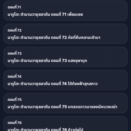
ตอนที่ 71
นารูโตะ ตำนานวายุสลาตัน ตอนที่ 71 เพื่อนเอย
ตอนที่ 72
นารูโตะ ตำนานวายุสลาตัน ตอนที่ 72 ภัยที่คืบคลานเข้ามา
ตอนที่ 73
นารูโตะ ตำนานวายุสลาตัน ตอนที่ 73 แสงอุษาบุก
ตอนที่ 74
นารูโตะ ตำนานวายุสลาตัน ตอนที่ 74 ใต้ท้องฟ้าสุกสกาว
ตอนที่ 75
นารูโตะ ตำนานวายุสลาตัน ตอนที่ 75 บทสวดภาวนาของนักบวชเฒ่า
ตอนที่ 76
นารูโตะ ตำนานวายุสลาตัน ตอนที่ 76 ก้าวต่อไป