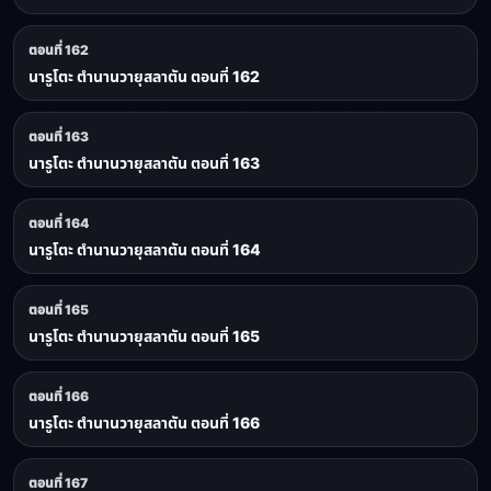
ตอนที่ 162
นารูโตะ ตำนานวายุสลาตัน ตอนที่ 162
ตอนที่ 163
นารูโตะ ตำนานวายุสลาตัน ตอนที่ 163
ตอนที่ 164
นารูโตะ ตำนานวายุสลาตัน ตอนที่ 164
ตอนที่ 165
นารูโตะ ตำนานวายุสลาตัน ตอนที่ 165
ตอนที่ 166
นารูโตะ ตำนานวายุสลาตัน ตอนที่ 166
ตอนที่ 167