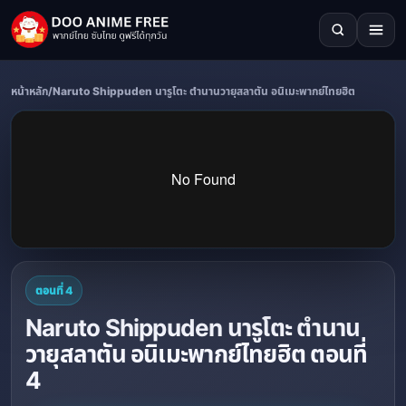
หน้าหลัก
/
Naruto Shippuden นารูโตะ ตำนานวายุสลาตัน อนิเมะพากย์ไทยฮิต
ตอนที่ 4
Naruto Shippuden นารูโตะ ตำนาน
วายุสลาตัน อนิเมะพากย์ไทยฮิต ตอนที่
4