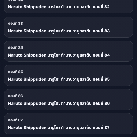
Naruto Shippuden นารูโตะ ตำนานวายุสลาตัน ตอนที่ 82
ตอนที่ 83
Naruto Shippuden นารูโตะ ตำนานวายุสลาตัน ตอนที่ 83
ตอนที่ 84
Naruto Shippuden นารูโตะ ตำนานวายุสลาตัน ตอนที่ 84
ตอนที่ 85
Naruto Shippuden นารูโตะ ตำนานวายุสลาตัน ตอนที่ 85
ตอนที่ 86
Naruto Shippuden นารูโตะ ตำนานวายุสลาตัน ตอนที่ 86
ตอนที่ 87
Naruto Shippuden นารูโตะ ตำนานวายุสลาตัน ตอนที่ 87