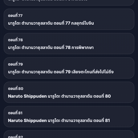
ตอนที่ 77
นารูโตะ ตำนานวายุสลาตัน ตอนที่ 77 กลยุทธ์โบงิน
ตอนที่ 78
นารูโตะ ตำนานวายุสลาตัน ตอนที่ 78 การพิพากษา
ตอนที่ 79
นารูโตะ ตำนานวายุสลาตัน ตอนที่ 79 เสียงตะโกนที่ส่งไปไม่ถึง
ตอนที่ 80
Naruto Shippuden นารูโตะ ตำนานวายุสลาตัน ตอนที่ 80
ตอนที่ 81
Naruto Shippuden นารูโตะ ตำนานวายุสลาตัน ตอนที่ 81
ตอนที่ 82