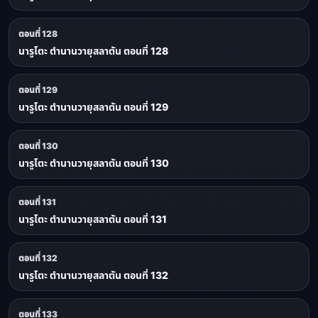
ตอนที่ 128
นารูโตะ ตำนานวายุสลาตัน ตอนที่ 128
ตอนที่ 129
นารูโตะ ตำนานวายุสลาตัน ตอนที่ 129
ตอนที่ 130
นารูโตะ ตำนานวายุสลาตัน ตอนที่ 130
ตอนที่ 131
นารูโตะ ตำนานวายุสลาตัน ตอนที่ 131
ตอนที่ 132
นารูโตะ ตำนานวายุสลาตัน ตอนที่ 132
ตอนที่ 133