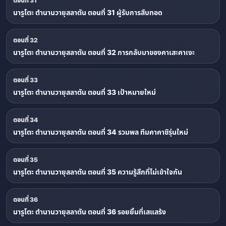
ตอนที่ 31
นารูโตะ ตำนานวายุสลาตัน ตอนที่ 31 ผู้รับการสืบทอด
ตอนที่ 32
นารูโตะ ตำนานวายุสลาตัน ตอนที่ 32 การกลับมาของคาเสะคาเงะ
ตอนที่ 33
นารูโตะ ตำนานวายุสลาตัน ตอนที่ 33 เป้าหมายใหม่
ตอนที่ 34
นารูโตะ ตำนานวายุสลาตัน ตอนที่ 34 รวมพล ทีมคาคาชิรุ่นใหม่
ตอนที่ 35
นารูโตะ ตำนานวายุสลาตัน ตอนที่ 35 ความรู้สึกที่ไม่เข้าใจกัน
ตอนที่ 36
นารูโตะ ตำนานวายุสลาตัน ตอนที่ 36 รอยยิ้มที่เสแสร้ง