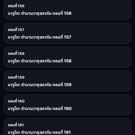
ตอนที่ 156
นารูโตะ ตำนานวายุสลาตัน ตอนที่ 156
ตอนที่ 157
นารูโตะ ตำนานวายุสลาตัน ตอนที่ 157
ตอนที่ 158
นารูโตะ ตำนานวายุสลาตัน ตอนที่ 158
ตอนที่ 159
นารูโตะ ตำนานวายุสลาตัน ตอนที่ 159
ตอนที่ 160
นารูโตะ ตำนานวายุสลาตัน ตอนที่ 160
ตอนที่ 161
นารูโตะ ตำนานวายุสลาตัน ตอนที่ 161