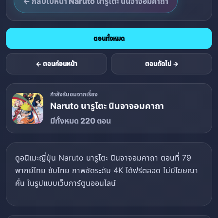
← กลับไปหน้า Naruto นารูโตะ นินจาจอมคาถา
ตอนทั้งหมด
← ตอนก่อนหน้า
ตอนถัดไป →
กำลังรับชมจากเรื่อง
Naruto นารูโตะ นินจาจอมคาถา
มีทั้งหมด 220 ตอน
ดูอนิเมะญี่ปุ่น Naruto นารูโตะ นินจาจอมคาถา ตอนที่ 79
พากย์ไทย ซับไทย ภาพชัดระดับ 4K ได้ฟรีตลอด ไม่มีโฆษณา
คั่น ในรูปแบบเว็บการ์ตูนออนไลน์