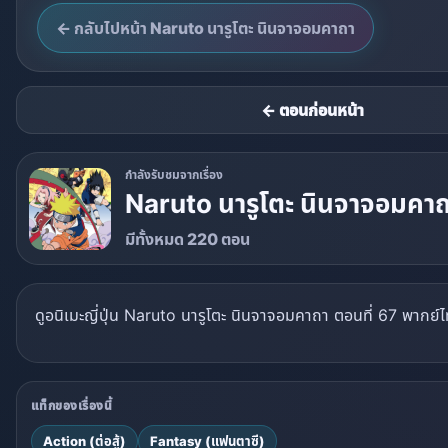
← กลับไปหน้า Naruto นารูโตะ นินจาจอมคาถา
← ตอนก่อนหน้า
กำลังรับชมจากเรื่อง
Naruto นารูโตะ นินจาจอมคา
มีทั้งหมด 220 ตอน
ดูอนิเมะญี่ปุ่น Naruto นารูโตะ นินจาจอมคาถา ตอนที่ 67 พากย์
แท็กของเรื่องนี้
Action (ต่อสู้)
Fantasy (แฟนตาซี)