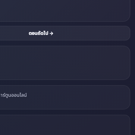
ตอนถัดไป →
าร์ตูนออนไลน์