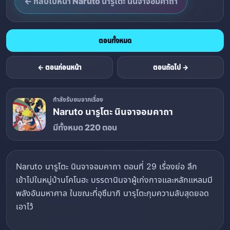
← กลับไปหน้า Naruto นารูโตะ นินจาจอมคาถา
ตอนทั้งหมด
← ตอนก่อนหน้า
ตอนถัดไป →
กำลังรับชมจากเรื่อง
Naruto นารูโตะ นินจาจอมคาถา
มีทั้งหมด 220 ตอน
Naruto นารูโตะ นินจาจอมคาถา ตอนที่ 29 เรื่องย่อ ลึก
เข้าไปในหมู่บ้านโคโนฮะ บรรดานินจาผู้เก่งกาจและหลักแหลมมี
พลังอันมหาศาล ในขณะที่อุซึมากิ นารุโตะกุมความลับสุดยอด
เอาไว้