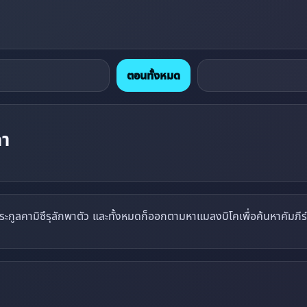
ตอนทั้งหมด
ถา
กูลคามิซึรุลักพาตัว และทั้งหมดก็ออกตามหาแมลงบิโคเพื่อค้นหาคัมภีร์ลั