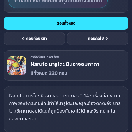
← กลับไปหน้า Naruto นารูโตะ นินจาจอมคาถา
ตอนทั้งหมด
← ตอนก่อนหน้า
ตอนถัดไป →
กำลังรับชมจากเรื่อง
Naruto นารูโตะ นินจาจอมคาถา
มีทั้งหมด 220 ตอน
Naruto นารูโตะ นินจาจอมคาถา ตอนที่ 147 เรื่องย่อ พลานุ
ภาพของจักระที่มิซึกิมีทำให้นารูโตะและอิรุกะต้องตกตะลึง นารู
โตะใช้คาถาตอบโต้แต่ก็ถูกป้องกันเอาไว้ได้ และอิรุกะนำคุไน
ของเขาออกมา