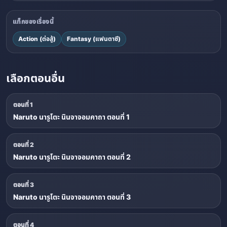
แท็กของเรื่องนี้
Action (ต่อสู้)
Fantasy (แฟนตาซี)
เลือกตอนอื่น
ตอนที่ 1
Naruto นารูโตะ นินจาจอมคาถา ตอนที่ 1
ตอนที่ 2
Naruto นารูโตะ นินจาจอมคาถา ตอนที่ 2
ตอนที่ 3
Naruto นารูโตะ นินจาจอมคาถา ตอนที่ 3
ตอนที่ 4