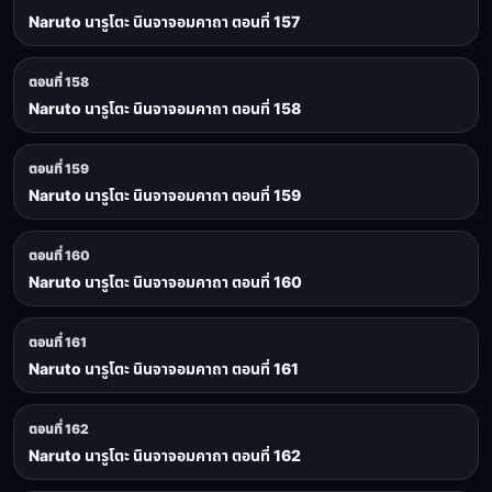
Naruto นารูโตะ นินจาจอมคาถา ตอนที่ 157
ตอนที่ 158
Naruto นารูโตะ นินจาจอมคาถา ตอนที่ 158
ตอนที่ 159
Naruto นารูโตะ นินจาจอมคาถา ตอนที่ 159
ตอนที่ 160
Naruto นารูโตะ นินจาจอมคาถา ตอนที่ 160
ตอนที่ 161
Naruto นารูโตะ นินจาจอมคาถา ตอนที่ 161
ตอนที่ 162
Naruto นารูโตะ นินจาจอมคาถา ตอนที่ 162