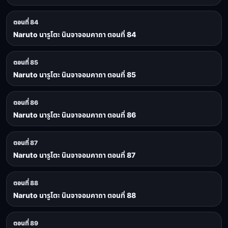
ตอนที่ 84
Naruto นารูโตะ นินจาจอมคาถา ตอนที่ 84
ตอนที่ 85
Naruto นารูโตะ นินจาจอมคาถา ตอนที่ 85
ตอนที่ 86
Naruto นารูโตะ นินจาจอมคาถา ตอนที่ 86
ตอนที่ 87
Naruto นารูโตะ นินจาจอมคาถา ตอนที่ 87
ตอนที่ 88
Naruto นารูโตะ นินจาจอมคาถา ตอนที่ 88
ตอนที่ 89