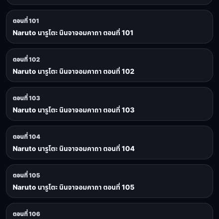
ตอนที่ 101
Naruto นารูโตะ นินจาจอมคาถา ตอนที่ 101
ตอนที่ 102
Naruto นารูโตะ นินจาจอมคาถา ตอนที่ 102
ตอนที่ 103
Naruto นารูโตะ นินจาจอมคาถา ตอนที่ 103
ตอนที่ 104
Naruto นารูโตะ นินจาจอมคาถา ตอนที่ 104
ตอนที่ 105
Naruto นารูโตะ นินจาจอมคาถา ตอนที่ 105
ตอนที่ 106