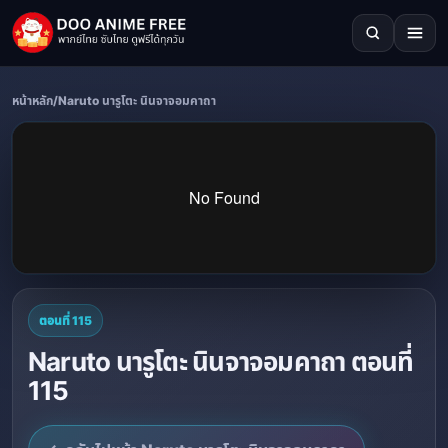
หน้าหลัก
/
Naruto นารูโตะ นินจาจอมคาถา
ตอนที่ 115
Naruto นารูโตะ นินจาจอมคาถา ตอนที่
115