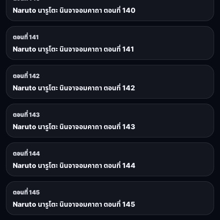
Naruto นารูโตะ นินจาจอมคาถา ตอนที่ 140
ตอนที่ 141
Naruto นารูโตะ นินจาจอมคาถา ตอนที่ 141
ตอนที่ 142
Naruto นารูโตะ นินจาจอมคาถา ตอนที่ 142
ตอนที่ 143
Naruto นารูโตะ นินจาจอมคาถา ตอนที่ 143
ตอนที่ 144
Naruto นารูโตะ นินจาจอมคาถา ตอนที่ 144
ตอนที่ 145
Naruto นารูโตะ นินจาจอมคาถา ตอนที่ 145