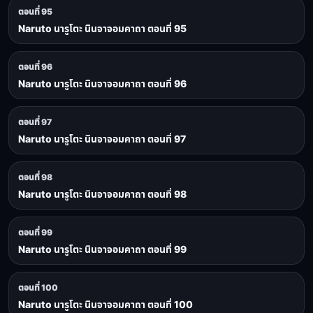
ตอนที่ 95
Naruto นารูโตะ นินจาจอมคาถา ตอนที่ 95
ตอนที่ 96
Naruto นารูโตะ นินจาจอมคาถา ตอนที่ 96
ตอนที่ 97
Naruto นารูโตะ นินจาจอมคาถา ตอนที่ 97
ตอนที่ 98
Naruto นารูโตะ นินจาจอมคาถา ตอนที่ 98
ตอนที่ 99
Naruto นารูโตะ นินจาจอมคาถา ตอนที่ 99
ตอนที่ 100
Naruto นารูโตะ นินจาจอมคาถา ตอนที่ 100