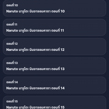
ตอนที่ 10
Naruto นารูโตะ นินจาจอมคาถา ตอนที่ 10
ตอนที่ 11
Naruto นารูโตะ นินจาจอมคาถา ตอนที่ 11
ตอนที่ 12
Naruto นารูโตะ นินจาจอมคาถา ตอนที่ 12
ตอนที่ 13
Naruto นารูโตะ นินจาจอมคาถา ตอนที่ 13
ตอนที่ 14
Naruto นารูโตะ นินจาจอมคาถา ตอนที่ 14
ตอนที่ 15
Naruto นารูโตะ นินจาจอมคาถา ตอนที่ 15