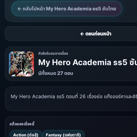
← กลับไปหน้า My Hero Academia ss5 ซับไทย
← ตอนก่อนหน้า
กำลังรับชมจากเรื่อง
My Hero Academia ss5 ซั
มีทั้งหมด 27 ตอน
My Hero Academia ss5 ตอนที่ 26 เรื่องย่อ แก๊งออร์คาและชิชิ
แท็กของเรื่องนี้
Action (ต่อสู้)
Fantasy (แฟนตาซี)