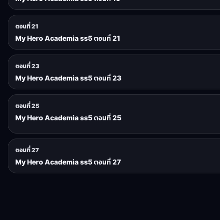
ตอนที่ 21
My Hero Academia ss5 ตอนที่ 21
ตอนที่ 23
My Hero Academia ss5 ตอนที่ 23
ตอนที่ 25
My Hero Academia ss5 ตอนที่ 25
ตอนที่ 27
My Hero Academia ss5 ตอนที่ 27