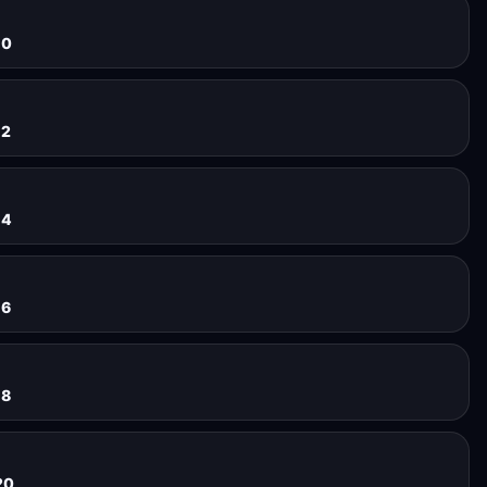
10
12
14
16
18
20