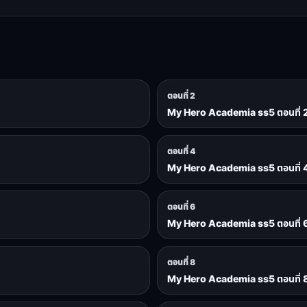
ตอนที่ 2
My Hero Academia ss5 ตอนที่ 
ตอนที่ 4
My Hero Academia ss5 ตอนที่ 
ตอนที่ 6
My Hero Academia ss5 ตอนที่ 
ตอนที่ 8
My Hero Academia ss5 ตอนที่ 