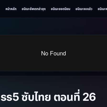
หน้าหลัก
อนิเมะอัพเดทล่าสุด
อนิเมะยอดนิยม
อนิเมะจบแล้ว
อนิเมะ
s5 ซับไทย ตอนที่ 26