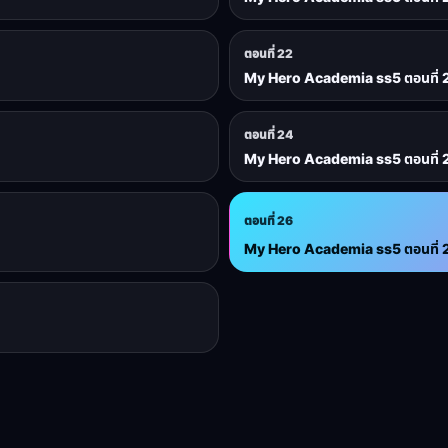
ตอนที่ 22
My Hero Academia ss5 ตอนที่ 
ตอนที่ 24
My Hero Academia ss5 ตอนที่ 
ตอนที่ 26
My Hero Academia ss5 ตอนที่ 