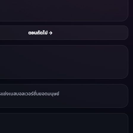
ตอนถัดไป →
รแข่งเบสบอลเวอร์ชั่นยอดมนุษย์