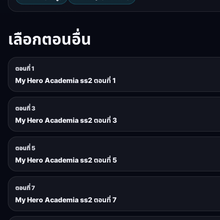
เลือกตอนอื่น
ตอนที่ 1
My Hero Academia ss2 ตอนที่ 1
ตอนที่ 3
My Hero Academia ss2 ตอนที่ 3
ตอนที่ 5
My Hero Academia ss2 ตอนที่ 5
ตอนที่ 7
My Hero Academia ss2 ตอนที่ 7