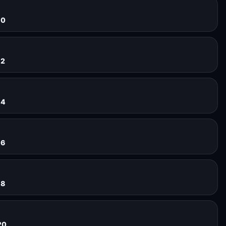
10
12
14
16
18
20