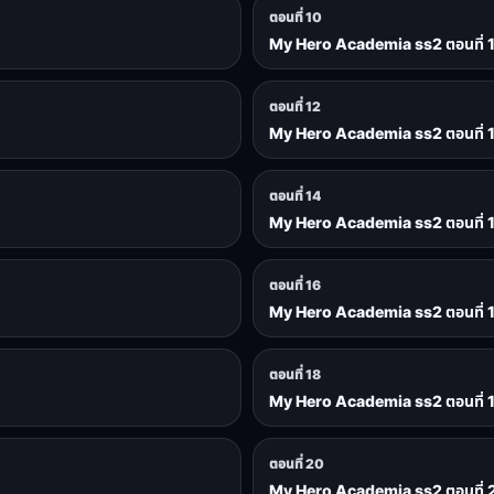
ตอนที่ 10
My Hero Academia ss2 ตอนที่ 
ตอนที่ 12
My Hero Academia ss2 ตอนที่ 
ตอนที่ 14
My Hero Academia ss2 ตอนที่ 
ตอนที่ 16
My Hero Academia ss2 ตอนที่ 
ตอนที่ 18
My Hero Academia ss2 ตอนที่ 
ตอนที่ 20
My Hero Academia ss2 ตอนที่ 