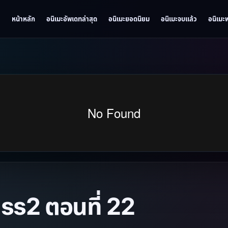
หน้าหลัก
อนิเมะอัพเดทล่าสุด
อนิเมะยอดนิยม
อนิเมะจบแล้ว
อนิเมะ
s2 ตอนที่ 22