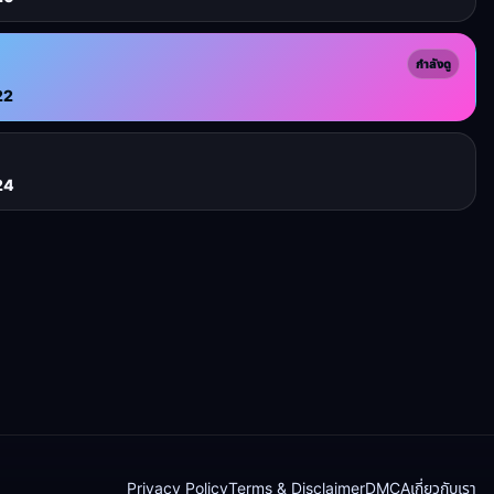
กำลังดู
22
24
Privacy Policy
Terms & Disclaimer
DMCA
เกี่ยวกับเรา