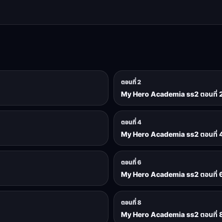
ตอนที่ 2
My Hero Academia ss2 ตอนที่ 
ตอนที่ 4
My Hero Academia ss2 ตอนที่ 
ตอนที่ 6
My Hero Academia ss2 ตอนที่ 
ตอนที่ 8
My Hero Academia ss2 ตอนที่ 