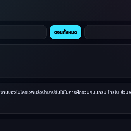
ตอนทั้งหมด
นของไมโครเวฟเเล้วนำมาปรับใช้ในการฝึกร่วมกับเเกรน โทริโน ส่วนออลไมต