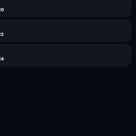
20
22
24