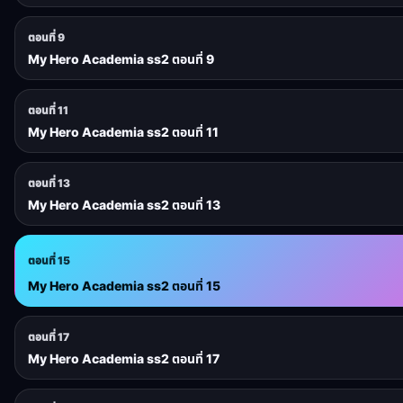
ตอนที่ 9
My Hero Academia ss2 ตอนที่ 9
ตอนที่ 11
My Hero Academia ss2 ตอนที่ 11
ตอนที่ 13
My Hero Academia ss2 ตอนที่ 13
ตอนที่ 15
My Hero Academia ss2 ตอนที่ 15
ตอนที่ 17
My Hero Academia ss2 ตอนที่ 17