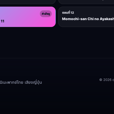
ตอนที่ 12
กำลังดู
Momochi-san Chi no Ayakashi Ou
 11
© 2026 doo
เมะพากย์ไทย เสียงญี่ปุ่น