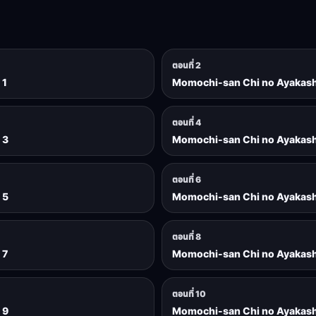
ตอนที่ 2
 1
Momochi-san Chi no Ayakashi Ou
ตอนที่ 4
 3
Momochi-san Chi no Ayakashi Ou
ตอนที่ 6
 5
Momochi-san Chi no Ayakashi Ou
ตอนที่ 8
 7
Momochi-san Chi no Ayakashi Ou
ตอนที่ 10
 9
Momochi-san Chi no Ayakashi Ou