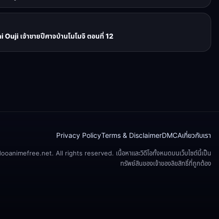
ji เจ้าชายปีศาจบ้านโมโมจิ ตอนที่ 12
Privacy Policy
Terms & Disclaimer
DMCA
เกี่ยวกับเรา
animefree.net. All rights reserved. เนื้อหาและวิดีโอทั้งหมดบนเว็บไซต์นี้เป็น
ทรัพย์สินของเจ้าของลิขสิทธิ์ที่ถูกต้อง