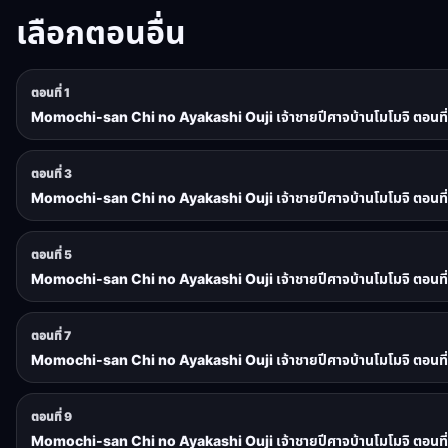
เลือกตอนอื่น
ตอนที่ 1
Momochi-san Chi no Ayakashi Ouji เจ้าชายปีศาจบ้านโมโมจิ ตอนที่
ตอนที่ 3
Momochi-san Chi no Ayakashi Ouji เจ้าชายปีศาจบ้านโมโมจิ ตอนที่
ตอนที่ 5
Momochi-san Chi no Ayakashi Ouji เจ้าชายปีศาจบ้านโมโมจิ ตอนที่
ตอนที่ 7
Momochi-san Chi no Ayakashi Ouji เจ้าชายปีศาจบ้านโมโมจิ ตอนที่
ตอนที่ 9
Momochi-san Chi no Ayakashi Ouji เจ้าชายปีศาจบ้านโมโมจิ ตอนที่