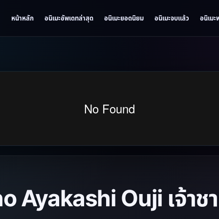
หน้าหลัก
อนิเมะอัพเดทล่าสุด
อนิเมะยอดนิยม
อนิเมะจบแล้ว
อนิเมะ
Ayakashi Ouji เจ้าชาย