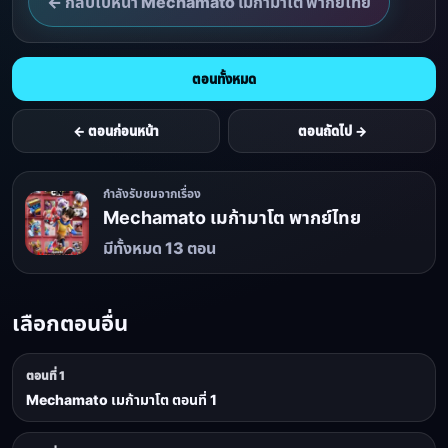
← กลับไปหน้า Mechamato เมก้ามาโต พากย์ไทย
ตอนทั้งหมด
← ตอนก่อนหน้า
ตอนถัดไป →
กำลังรับชมจากเรื่อง
Mechamato เมก้ามาโต พากย์ไทย
มีทั้งหมด 13 ตอน
เลือกตอนอื่น
ตอนที่ 1
Mechamato เมก้ามาโต ตอนที่ 1