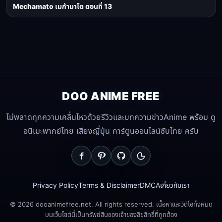
Mechamato เมก้ามาโต ตอนที่ 13
DOO ANIME FREE
ไม่พลาดทุกความเคลื่นไหวด้วยรีวิวและบทความข่าวAnime พร้อม ดู
อนิเมะพากย์ไทย เสียงญี่ปุ่น การ์ตูนออนไลน์ซับไทย ครับ
Privacy Policy
Terms & Disclaimer
DMCA
เกี่ยวกับเรา
© 2026 dooanimefree.net. All rights reserved. เนื้อหาและวิดีโอทั้งหมด
บนเว็บไซต์นี้เป็นทรัพย์สินของเจ้าของลิขสิทธิ์ที่ถูกต้อง