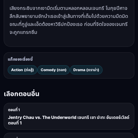
เสียงกระซิบจากเงามืดเริ่มตามหลอกหลอนเจนทรี โมกุยปีศาจ
ลึกลับพยายามชักนำเธอเข้าสู่เส้นทางที่เต็มไปด้วยความมืดมิด
ขณะที่กูอู่และเอ็ดต้องหาวิธีปกป้องเธอ ก่อนที่จิตใจของเจนทรี
จะถูกแทรกซึม
แท็กของเรื่องนี้
Action (ต่อสู้)
Comedy (ตลก)
Drama (ดราม่า)
เลือกตอนอื่น
ตอนที่ 1
Jentry Chau vs. The Underworld เจนทรี เชา ปะทะ อันเดอร์เวิลด์
ตอนที่ 1