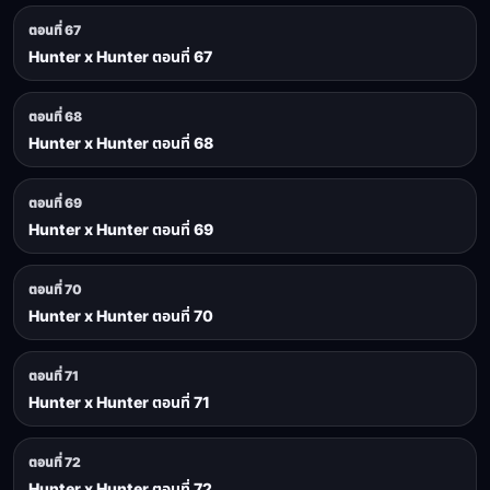
ตอนที่ 67
Hunter x Hunter ตอนที่ 67
ตอนที่ 68
Hunter x Hunter ตอนที่ 68
ตอนที่ 69
Hunter x Hunter ตอนที่ 69
ตอนที่ 70
Hunter x Hunter ตอนที่ 70
ตอนที่ 71
Hunter x Hunter ตอนที่ 71
ตอนที่ 72
Hunter x Hunter ตอนที่ 72