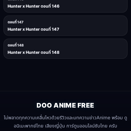
Hunter x Hunter ตอนที่ 146
ตอนที่ 147
Hunter x Hunter ตอนที่ 147
ตอนที่ 148
Hunter x Hunter ตอนที่ 148
DOO ANIME FREE
ไม่พลาดทุกความเคลื่นไหวด้วยรีวิวและบทความข่าวAnime พร้อม ดู
อนิเมะพากย์ไทย เสียงญี่ปุ่น การ์ตูนออนไลน์ซับไทย ครับ