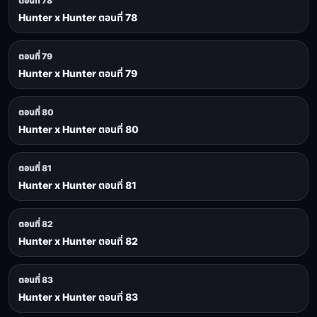
ตอนที่ 78
Hunter x Hunter ตอนที่ 78
ตอนที่ 79
Hunter x Hunter ตอนที่ 79
ตอนที่ 80
Hunter x Hunter ตอนที่ 80
ตอนที่ 81
Hunter x Hunter ตอนที่ 81
ตอนที่ 82
Hunter x Hunter ตอนที่ 82
ตอนที่ 83
Hunter x Hunter ตอนที่ 83