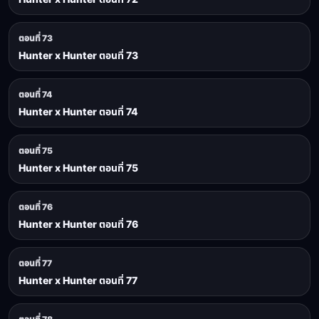
ตอนที่ 73
Hunter x Hunter ตอนที่ 73
ตอนที่ 74
Hunter x Hunter ตอนที่ 74
ตอนที่ 75
Hunter x Hunter ตอนที่ 75
ตอนที่ 76
Hunter x Hunter ตอนที่ 76
ตอนที่ 77
Hunter x Hunter ตอนที่ 77