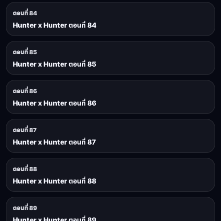
ตอนที่ 84
Hunter x Hunter ตอนที่ 84
ตอนที่ 85
Hunter x Hunter ตอนที่ 85
ตอนที่ 86
Hunter x Hunter ตอนที่ 86
ตอนที่ 87
Hunter x Hunter ตอนที่ 87
ตอนที่ 88
Hunter x Hunter ตอนที่ 88
ตอนที่ 89
Hunter x Hunter ตอนที่ 89