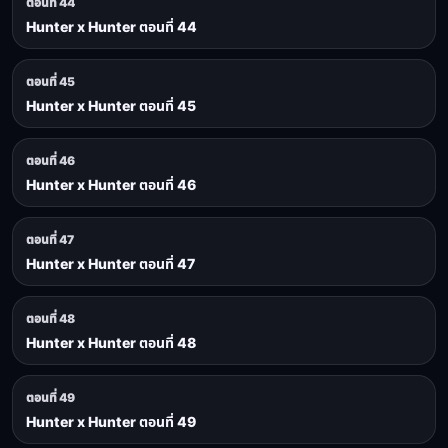
ตอนที่ 44
Hunter x Hunter ตอนที่ 44
ตอนที่ 45
Hunter x Hunter ตอนที่ 45
ตอนที่ 46
Hunter x Hunter ตอนที่ 46
ตอนที่ 47
Hunter x Hunter ตอนที่ 47
ตอนที่ 48
Hunter x Hunter ตอนที่ 48
ตอนที่ 49
Hunter x Hunter ตอนที่ 49