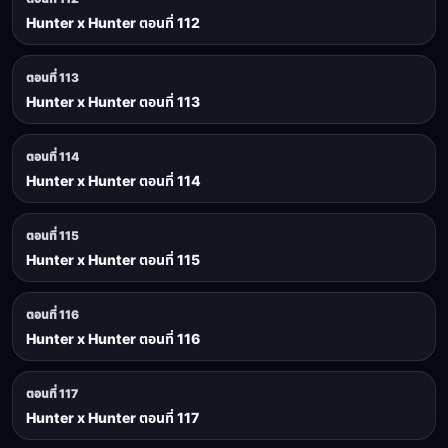
Hunter x Hunter ตอนที่ 112
ตอนที่ 113
Hunter x Hunter ตอนที่ 113
ตอนที่ 114
Hunter x Hunter ตอนที่ 114
ตอนที่ 115
Hunter x Hunter ตอนที่ 115
ตอนที่ 116
Hunter x Hunter ตอนที่ 116
ตอนที่ 117
Hunter x Hunter ตอนที่ 117