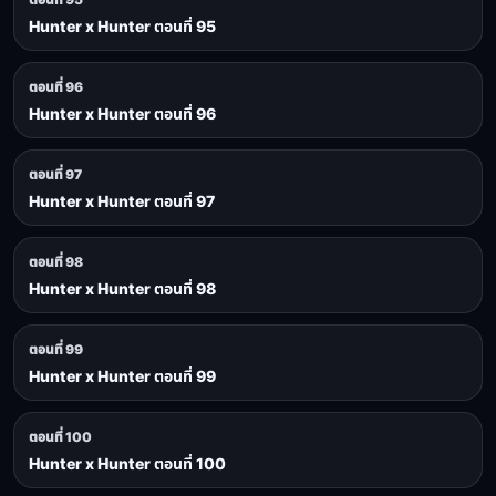
Hunter x Hunter ตอนที่ 95
ตอนที่ 96
Hunter x Hunter ตอนที่ 96
ตอนที่ 97
Hunter x Hunter ตอนที่ 97
ตอนที่ 98
Hunter x Hunter ตอนที่ 98
ตอนที่ 99
Hunter x Hunter ตอนที่ 99
ตอนที่ 100
Hunter x Hunter ตอนที่ 100