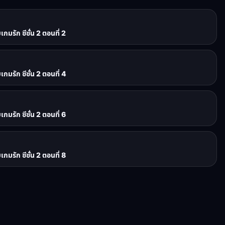
มรัก ซีซั่น 2 ตอนที่ 2
มรัก ซีซั่น 2 ตอนที่ 4
มรัก ซีซั่น 2 ตอนที่ 6
มรัก ซีซั่น 2 ตอนที่ 8