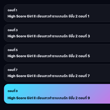
ตอนที่ 1
High Score Girl II เซียนสาวกำราบเกมรัก ซีซั่น 2 ตอนที่ 1
ตอนที่ 3
High Score Girl II เซียนสาวกำราบเกมรัก ซีซั่น 2 ตอนที่ 3
ตอนที่ 5
High Score Girl II เซียนสาวกำราบเกมรัก ซีซั่น 2 ตอนที่ 5
ตอนที่ 7
High Score Girl II เซียนสาวกำราบเกมรัก ซีซั่น 2 ตอนที่ 7
ตอนที่ 9
High Score Girl II เซียนสาวกำราบเกมรัก ซีซั่น 2 ตอนที่ 9