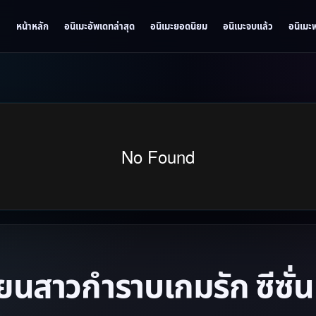
หน้าหลัก
อนิเมะอัพเดทล่าสุด
อนิเมะยอดนิยม
อนิเมะจบแล้ว
อนิเมะ
ียนสาวกำราบเกมรัก ซีซั่น