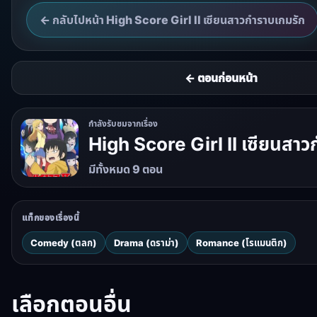
← กลับไปหน้า High Score Girl II เซียนสาวกำราบเกมรัก
← ตอนก่อนหน้า
กำลังรับชมจากเรื่อง
High Score Girl II เซียนสาว
มีทั้งหมด 9 ตอน
แท็กของเรื่องนี้
Comedy (ตลก)
Drama (ดราม่า)
Romance (โรแมนติก)
เลือกตอนอื่น