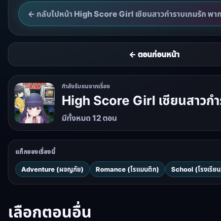
← กลับไปหน้า High Score Girl เซียนสาวกำราบเกมรัก พา
← ตอนก่อนหน้า
กำลังรับชมจากเรื่อง
High Score Girl เซียนสาวกำ
มีทั้งหมด 12 ตอน
แท็กของเรื่องนี้
Adventure (ผจญภัย)
Romance (โรแมนติก)
School (โรงเรียน
เลือกตอนอื่น