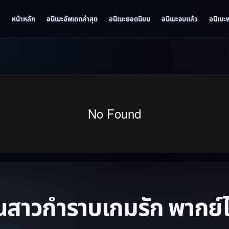
หน้าหลัก
อนิเมะอัพเดทล่าสุด
อนิเมะยอดนิยม
อนิเมะจบแล้ว
อนิเมะ
นสาวกำราบเกมรัก พากย์ไ