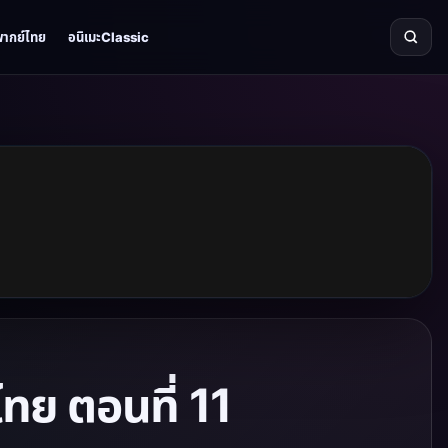
พากย์ไทย
อนิเมะClassic
ทย ตอนที่ 11