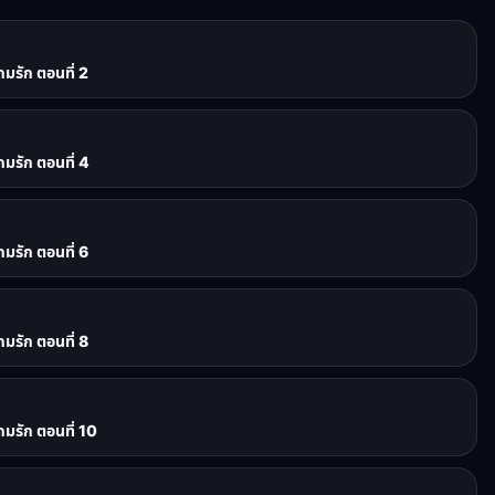
มรัก ตอนที่ 2
มรัก ตอนที่ 4
มรัก ตอนที่ 6
มรัก ตอนที่ 8
มรัก ตอนที่ 10