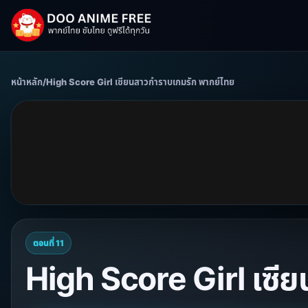
หน้าหลัก
/
High Score Girl เซียนสาวกำราบเกมรัก พากย์ไทย
ตอนที่ 11
High Score Girl เซีย