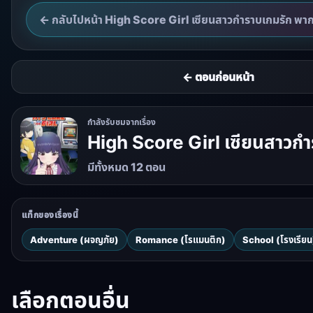
← กลับไปหน้า High Score Girl เซียนสาวกำราบเกมรัก พา
← ตอนก่อนหน้า
กำลังรับชมจากเรื่อง
High Score Girl เซียนสาวกำ
มีทั้งหมด 12 ตอน
แท็กของเรื่องนี้
Adventure (ผจญภัย)
Romance (โรแมนติก)
School (โรงเรียน
เลือกตอนอื่น