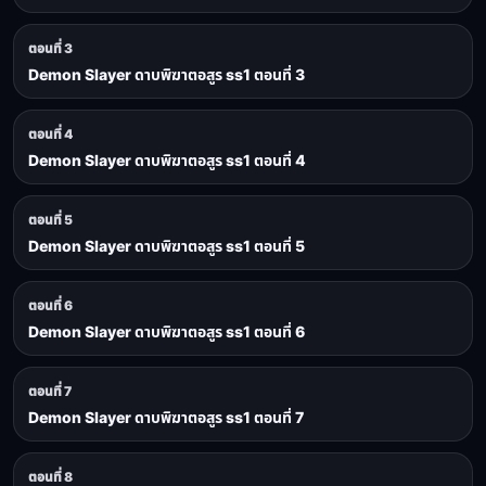
ตอนที่ 3
Demon Slayer ดาบพิฆาตอสูร ss1 ตอนที่ 3
ตอนที่ 4
Demon Slayer ดาบพิฆาตอสูร ss1 ตอนที่ 4
ตอนที่ 5
Demon Slayer ดาบพิฆาตอสูร ss1 ตอนที่ 5
ตอนที่ 6
Demon Slayer ดาบพิฆาตอสูร ss1 ตอนที่ 6
ตอนที่ 7
Demon Slayer ดาบพิฆาตอสูร ss1 ตอนที่ 7
ตอนที่ 8