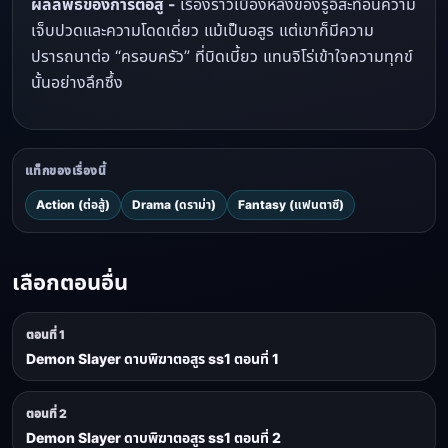
ผลลัพธ์ของการต่อสู้ -
เรื่องราวเบื้องหลังของรูอิสะท้อนความ
เจ็บปวดและความโดดเดี่ยว แม้เป็นอสูร แต่เขาก็มีความ
ปรารถนาต่อ “ครอบครัว” ที่บิดเบี้ยว แทนจิโร่เข้าใจความทุกข์
นั้นอย่างลึกซึ้ง
แท็กของเรื่องนี้
Action (ต่อสู้)
Drama (ดราม่า)
Fantasy (แฟนตาซี)
เลือกตอนอื่น
ตอนที่ 1
Demon Slayer ดาบพิฆาตอสูร ss1 ตอนที่ 1
ตอนที่ 2
Demon Slayer ดาบพิฆาตอสูร ss1 ตอนที่ 2