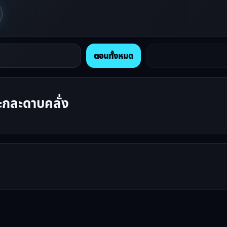
ตอนทั้งหมด
กละดาบคลั่ง