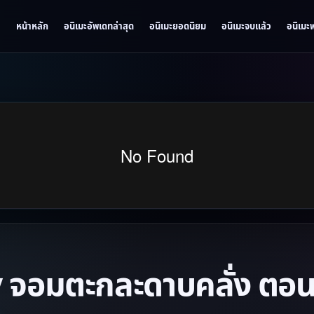
หน้าหลัก
อนิเมะอัพเดทล่าสุด
อนิเมะยอดนิยม
อนิเมะจบแล้ว
อนิเมะ
 จอมตะกละดาบคลั่ง ตอนท