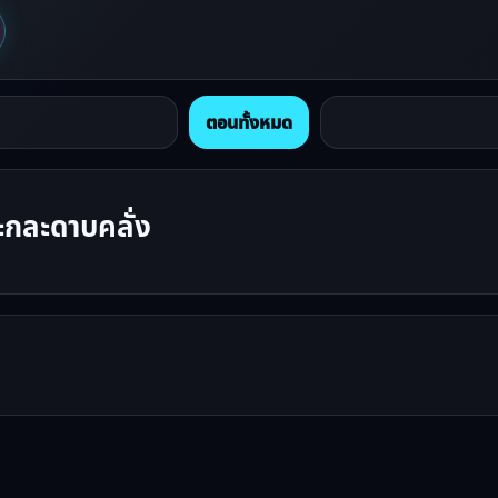
ตอนทั้งหมด
กละดาบคลั่ง