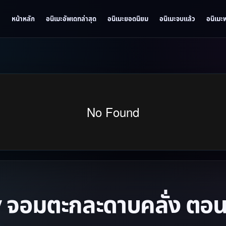
หน้าหลัก
อนิเมะอัพเดทล่าสุด
อนิเมะยอดนิยม
อนิเมะจบแล้ว
อนิเมะ
 จอมตะกละดาบคลั่ง ตอนท