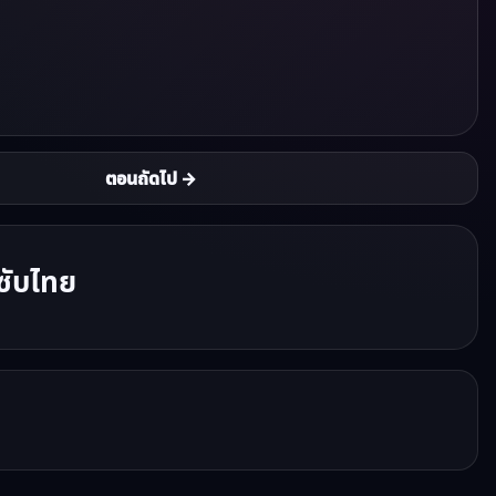
ตอนถัดไป →
ซับไทย