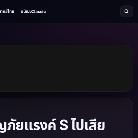
พากย์ไทย
อนิเมะClassic
ญภัยแรงค์ S ไปเสีย