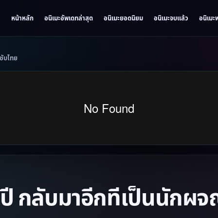
หน้าหลัก
อนิเมะอัพเดทล่าสุด
อนิเมะยอดนิยม
อนิเมะจบแล้ว
อนิเมะ
 ซับไทย
ี กลับมาอีกทีเป็นนักผจ