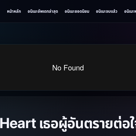
หน้าหลัก
อนิเมะอัพเดทล่าสุด
อนิเมะยอดนิยม
อนิเมะจบแล้ว
อนิเมะ
eart เธอผู้อันตรายต่อ