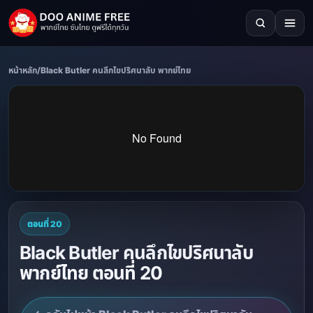
หน้าหลัก
/
Black Butler คนลึกไขปริศนาลับ พากย์ไทย
ตอนที่ 20
Black Butler คนลึกไขปริศนาลับ
พากย์ไทย ตอนที่ 20