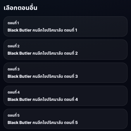
เลือกตอนอื่น
ตอนที่ 1
Black Butler คนลึกไขปริศนาลับ ตอนที่ 1
ตอนที่ 2
Black Butler คนลึกไขปริศนาลับ ตอนที่ 2
ตอนที่ 3
Black Butler คนลึกไขปริศนาลับ ตอนที่ 3
ตอนที่ 4
Black Butler คนลึกไขปริศนาลับ ตอนที่ 4
ตอนที่ 5
Black Butler คนลึกไขปริศนาลับ ตอนที่ 5