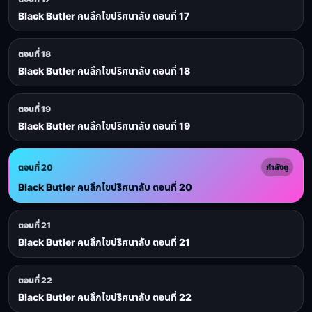
Black Butler คนลึกไขปริศนาลับ ตอนที่ 17
ตอนที่ 18
Black Butler คนลึกไขปริศนาลับ ตอนที่ 18
ตอนที่ 19
Black Butler คนลึกไขปริศนาลับ ตอนที่ 19
ตอนที่ 20
กำลังดู
Black Butler คนลึกไขปริศนาลับ ตอนที่ 20
ตอนที่ 21
Black Butler คนลึกไขปริศนาลับ ตอนที่ 21
ตอนที่ 22
Black Butler คนลึกไขปริศนาลับ ตอนที่ 22