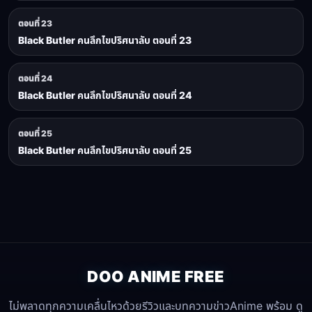
ตอนที่ 23
Black Butler คนลึกไขปริศนาลับ ตอนที่ 23
ตอนที่ 24
Black Butler คนลึกไขปริศนาลับ ตอนที่ 24
ตอนที่ 25
Black Butler คนลึกไขปริศนาลับ ตอนที่ 25
DOO ANIME FREE
ไม่พลาดทุกความเคลื่นไหวด้วยรีวิวและบทความข่าวAnime พร้อม ดู