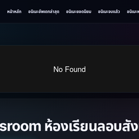
หน้าหลัก
อนิเมะอัพเดทล่าสุด
อนิเมะยอดนิยม
อนิเมะจบแล้ว
อนิเมะ
room ห้องเรียนลอบสังห