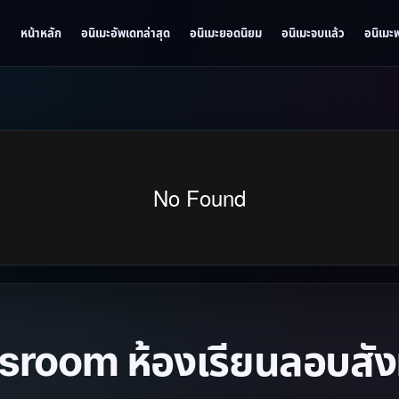
หน้าหลัก
อนิเมะอัพเดทล่าสุด
อนิเมะยอดนิยม
อนิเมะจบแล้ว
อนิเมะ
room ห้องเรียนลอบสังห