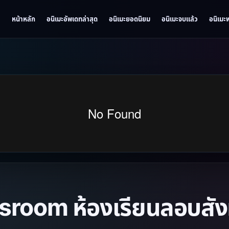
หน้าหลัก
อนิเมะอัพเดทล่าสุด
อนิเมะยอดนิยม
อนิเมะจบแล้ว
อนิเมะ
room ห้องเรียนลอบสังห