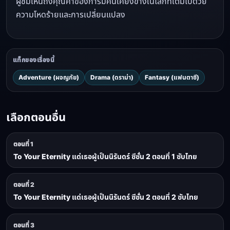
ผู้ชมเห็นถึงคุณค่าของการมีคนเคียงข้างในโลกที่เต็มไปด้วย
ความโหดร้ายและการเปลี่ยนแปลง
แท็กของเรื่องนี้
Adventure (ผจญภัย)
Drama (ดราม่า)
Fantasy (แฟนตาซี)
เลือกตอนอื่น
ตอนที่ 1
To Your Eternity แด่เธอผู้เป็นนิรันดร์ ซีซั่น 2 ตอนที่ 1 ซับไทย
ตอนที่ 2
To Your Eternity แด่เธอผู้เป็นนิรันดร์ ซีซั่น 2 ตอนที่ 2 ซับไทย
ตอนที่ 3