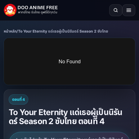
หน้าหลัก
/
To Your Eternity แด่เธอผู้เป็นนิรันดร์ Season 2 ซับไทย
ตอนที่ 4
To Your Eternity แด่เธอผู้เป็นนิรัน
ดร์ Season 2 ซับไทย ตอนที่ 4