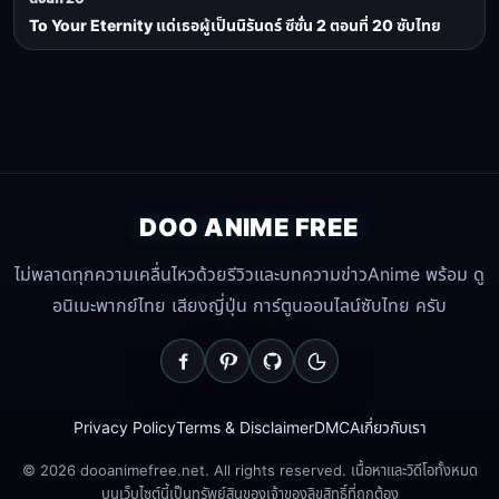
To Your Eternity แด่เธอผู้เป็นนิรันดร์ ซีซั่น 2 ตอนที่ 20 ซับไทย
DOO ANIME FREE
ไม่พลาดทุกความเคลื่นไหวด้วยรีวิวและบทความข่าวAnime พร้อม ดู
อนิเมะพากย์ไทย เสียงญี่ปุ่น การ์ตูนออนไลน์ซับไทย ครับ
Privacy Policy
Terms & Disclaimer
DMCA
เกี่ยวกับเรา
© 2026 dooanimefree.net. All rights reserved. เนื้อหาและวิดีโอทั้งหมด
บนเว็บไซต์นี้เป็นทรัพย์สินของเจ้าของลิขสิทธิ์ที่ถูกต้อง