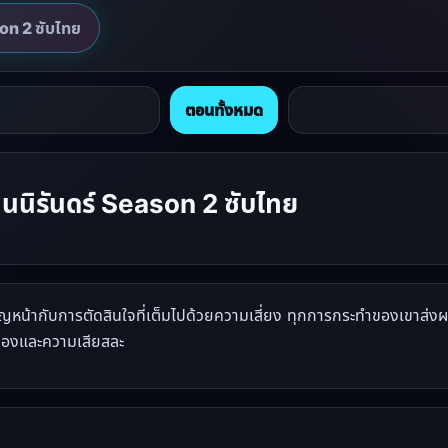
son 2 ซับไทย
ตอนทั้งหมด
็นนิรันดร์ Season 2 ซับไทย
้ากับการตัดสินใจที่เต็มไปด้วยความเสี่ยง ทุกการกระทำของเขาส่งผลกร
ต้องและความเสียสละ