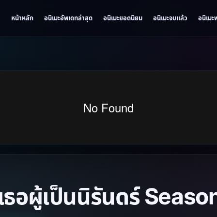
หน้าหลัก
อนิเมะอัพเดทล่าสุด
อนิเมะยอดนิยม
อนิเมะจบแล้ว
อนิเมะ
ธอผู้เป็นนิรันดร์ Season