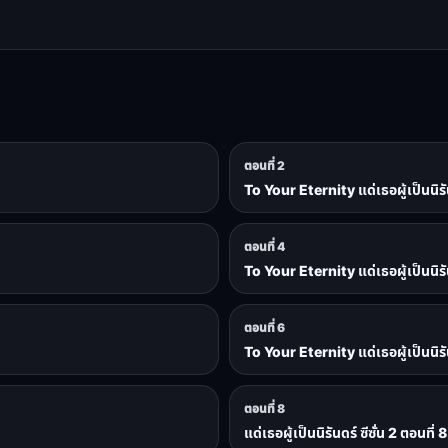
ตอนที่ 2
To Your Eternity แด่เธอผู้เป็นนิรัน
ตอนที่ 4
To Your Eternity แด่เธอผู้เป็นนิรัน
ตอนที่ 6
To Your Eternity แด่เธอผู้เป็นนิรัน
ตอนที่ 8
แด่เธอผู้เป็นนิรันดร์ ซีซั่น 2 ตอนที่ 8