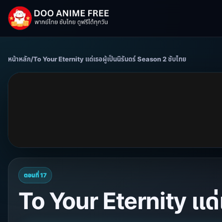
หน้าหลัก
/
To Your Eternity แด่เธอผู้เป็นนิรันดร์ Season 2 ซับไทย
ตอนที่ 17
To Your Eternity แด่เ