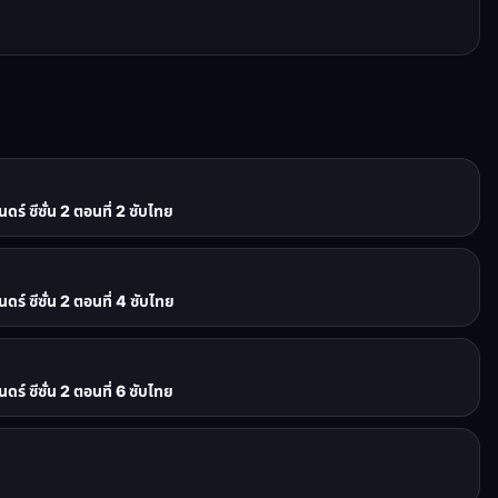
ดร์ ซีซั่น 2 ตอนที่ 2 ซับไทย
ดร์ ซีซั่น 2 ตอนที่ 4 ซับไทย
ดร์ ซีซั่น 2 ตอนที่ 6 ซับไทย