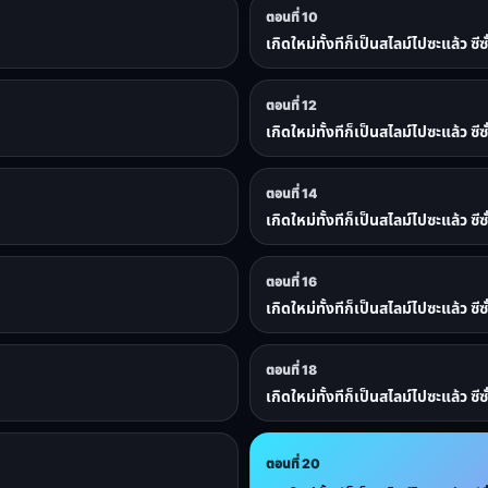
ตอนที่ 10
เกิดใหม่ทั้งทีก็เป็นสไลม์ไปซะแล้ว ซีซ
ตอนที่ 12
เกิดใหม่ทั้งทีก็เป็นสไลม์ไปซะแล้ว ซีซ
ตอนที่ 14
เกิดใหม่ทั้งทีก็เป็นสไลม์ไปซะแล้ว ซีซ
ตอนที่ 16
เกิดใหม่ทั้งทีก็เป็นสไลม์ไปซะแล้ว ซีซ
ตอนที่ 18
เกิดใหม่ทั้งทีก็เป็นสไลม์ไปซะแล้ว ซีซ
ตอนที่ 20