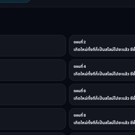
ตอนที่ 2
เกิดใหม่ทั้งทีก็เป็นสไลม์ไปซะแล้ว ซีซ
ตอนที่ 4
เกิดใหม่ทั้งทีก็เป็นสไลม์ไปซะแล้ว ซีซ
ตอนที่ 6
เกิดใหม่ทั้งทีก็เป็นสไลม์ไปซะแล้ว ซีซ
ตอนที่ 8
เกิดใหม่ทั้งทีก็เป็นสไลม์ไปซะแล้ว ซีซ