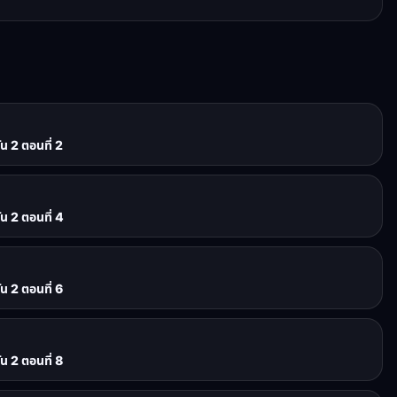
ั่น 2 ตอนที่ 2
ั่น 2 ตอนที่ 4
ั่น 2 ตอนที่ 6
ั่น 2 ตอนที่ 8