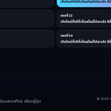
เกิดใหม่ทั้งทีก็เป็นสไลม์ไปซะแล้ว ซีซ
ตอนที่ 22
เกิดใหม่ทั้งทีก็เป็นสไลม์ไปซะแล้ว ซีซ
ตอนที่ 24
เกิดใหม่ทั้งทีก็เป็นสไลม์ไปซะแล้ว ซีซ
© 2026 doo
เมะพากย์ไทย เสียงญี่ปุ่น