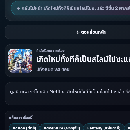
← กลับไปหน้า เกิดใหม่ทั้งทีก็เป็นสไลม์ไปซะแล้ว ซีซั่น 2 พากย
← ตอนก่อนหน้า
กำลังรับชมจากเรื่อง
เกิดใหม่ทั้งทีก็เป็นสไลม์ไปซะแ
มีทั้งหมด 24 ตอน
ดูอนิเมะพากย์ไทยฮิต Netflix เกิดใหม่ทั้งทีก็เป็นสไลม์ไปซะแล้ว 
แท็กของเรื่องนี้
Action (ต่อสู้)
Adventure (ผจญภัย)
Fantasy (แฟนตาซี)
I