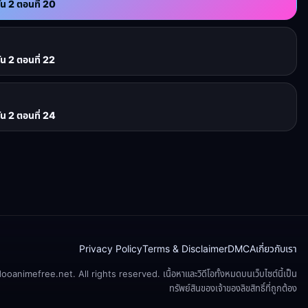
ั่น 2 ตอนที่ 20
ั่น 2 ตอนที่ 22
ั่น 2 ตอนที่ 24
Privacy Policy
Terms & Disclaimer
DMCA
เกี่ยวกับเรา
animefree.net. All rights reserved. เนื้อหาและวิดีโอทั้งหมดบนเว็บไซต์นี้เป็น
ทรัพย์สินของเจ้าของลิขสิทธิ์ที่ถูกต้อง