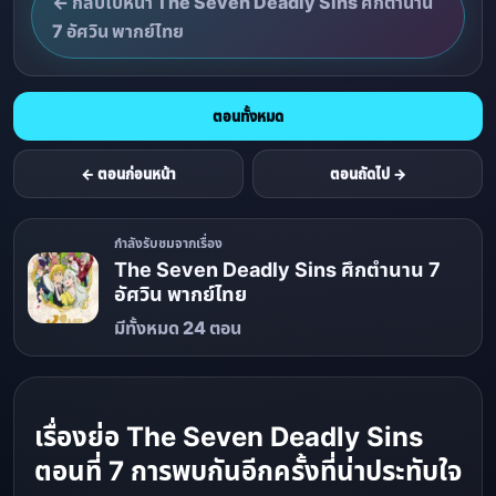
← กลับไปหน้า The Seven Deadly Sins ศึกตำนาน
7 อัศวิน พากย์ไทย
ตอนทั้งหมด
← ตอนก่อนหน้า
ตอนถัดไป →
กำลังรับชมจากเรื่อง
The Seven Deadly Sins ศึกตำนาน 7
อัศวิน พากย์ไทย
มีทั้งหมด 24 ตอน
เรื่องย่อ The Seven Deadly Sins
ตอนที่ 7 การพบกันอีกครั้งที่น่าประทับใจ