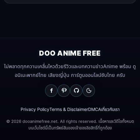
DOO ANIME FREE
ไม่พลาดทุกความเคลื่นไหวด้วยรีวิวและบทความข่าวAnime พร้อม ดู
อนิเมะพากย์ไทย เสียงญี่ปุ่น การ์ตูนออนไลน์ซับไทย ครับ
Privacy Policy
Terms & Disclaimer
DMCA
เกี่ยวกับเรา
© 2026 dooanimefree.net. All rights reserved. เนื้อหาและวิดีโอทั้งหมด
บนเว็บไซต์นี้เป็นทรัพย์สินของเจ้าของลิขสิทธิ์ที่ถูกต้อง