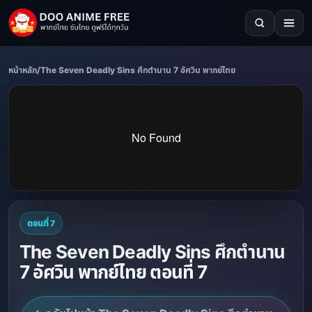
หน้าหลัก
/
The Seven Deadly Sins ศึกตำนาน 7 อัศวิน พากย์ไทย
ตอนที่ 7
The Seven Deadly Sins ศึกตำนาน
7 อัศวิน พากย์ไทย ตอนที่ 7