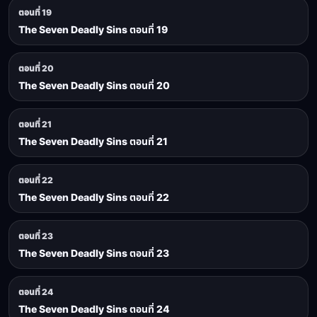
ตอนที่ 19
The Seven Deadly Sins ตอนที่ 19
ตอนที่ 20
The Seven Deadly Sins ตอนที่ 20
ตอนที่ 21
The Seven Deadly Sins ตอนที่ 21
ตอนที่ 22
The Seven Deadly Sins ตอนที่ 22
ตอนที่ 23
The Seven Deadly Sins ตอนที่ 23
ตอนที่ 24
The Seven Deadly Sins ตอนที่ 24