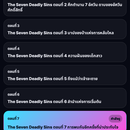
The Seven Deadly Sins ตอนที่ 2 ศึกตำนาน 7 อัศวิน ดาบของอัศวิน
ศักดิ์สิทธิ์
ตอนที่ 3
The Seven Deadly Sins ตอนที่ 3 บาปของป่าแห่งการหลับใหล
ตอนที่ 4
The Seven Deadly Sins ตอนที่ 4 ความฝันของเด็กสาว
ตอนที่ 5
The Seven Deadly Sins ตอนที่ 5 ถึงแม้ว่าเจ้าจะตาย
ตอนที่ 6
The Seven Deadly Sins ตอนที่ 6 ลำนำแห่งการเริ่มต้น
ตอนที่ 7
กำลังดู
The Seven Deadly Sins ตอนที่ 7 การพบกันอีกครั้งที่น่าประทับใจ