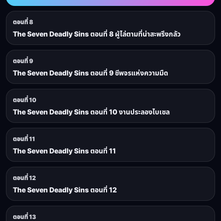
ตอนที่ 8
The Seven Deadly Sins ตอนที่ 8 ผู้ไล่ตามที่น่าสะพรึงกลัว
ตอนที่ 9
The Seven Deadly Sins ตอนที่ 9 ชีพจรแห่งความมืด
ตอนที่ 10
The Seven Deadly Sins ตอนที่ 10 งานประลองไบเซล
ตอนที่ 11
The Seven Deadly Sins ตอนที่ 11
ตอนที่ 12
The Seven Deadly Sins ตอนที่ 12
ตอนที่ 13