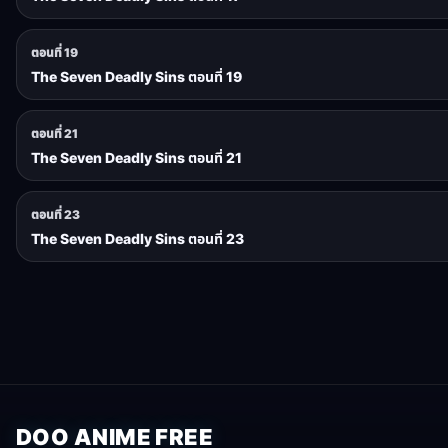
ตอนที่ 19
The Seven Deadly Sins ตอนที่ 19
ตอนที่ 21
The Seven Deadly Sins ตอนที่ 21
ตอนที่ 23
The Seven Deadly Sins ตอนที่ 23
DOO ANIME FREE