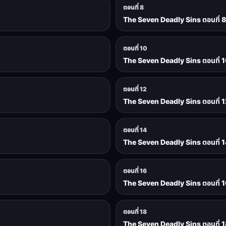
ตอนที่ 8
The Seven Deadly Sins ตอนที่ 8 ผู
ตอนที่ 10
The Seven Deadly Sins ตอนที่ 
ตอนที่ 12
The Seven Deadly Sins ตอนที่ 
ตอนที่ 14
The Seven Deadly Sins ตอนที่ 
ตอนที่ 16
The Seven Deadly Sins ตอนที่ 
ตอนที่ 18
The Seven Deadly Sins ตอนที่ 