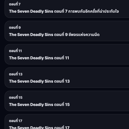
ตอนที่ 7
The Seven Deadly Sins ตอนที่ 7 การพบกันอีกครั้งที่น่าประทับใจ
ตอนที่ 9
The Seven Deadly Sins ตอนที่ 9 ชีพจรแห่งความมืด
ตอนที่ 11
The Seven Deadly Sins ตอนที่ 11
ตอนที่ 13
The Seven Deadly Sins ตอนที่ 13
ตอนที่ 15
The Seven Deadly Sins ตอนที่ 15
ตอนที่ 17
The Seven Deadly Sins ตอนที่ 17