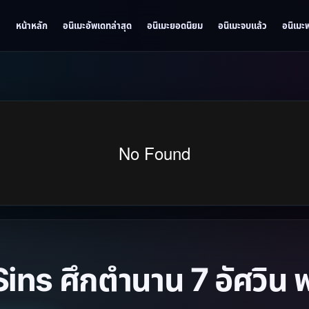
หน้าหลัก
อนิเมะอัพเดทล่าสุด
อนิเมะยอดนิยม
อนิเมะจบแล้ว
อนิเมะ
ns ศึกตำนาน 7 อัศวิน พ