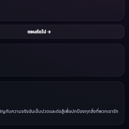
ตอนถัดไป →
ิญกับความจริงอันเจ็บปวดและต่อสู้เพื่อปกป้องทุกสิ่งที่พวกเขารัก