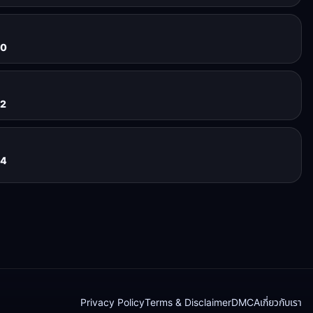
20
22
24
Privacy Policy
Terms & Disclaimer
DMCA
เกี่ยวกับเรา