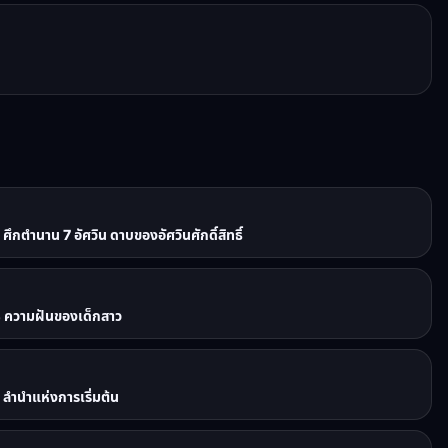
กตำนาน 7 อัศวิน ดาบของอัศวินศักดิ์สิทธิ์
 ความฝันของเด็กสาว
ลำนำแห่งการเริ่มต้น