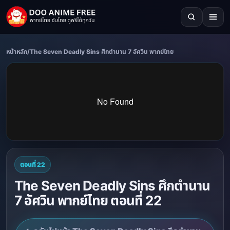
หน้าหลัก
/
The Seven Deadly Sins ศึกตำนาน 7 อัศวิน พากย์ไทย
ตอนที่ 22
The Seven Deadly Sins ศึกตำนาน
7 อัศวิน พากย์ไทย ตอนที่ 22