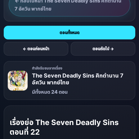
← กลับไปหน้า The Seven Deadly Sins ศึกตำนาน
7 อัศวิน พากย์ไทย
ตอนทั้งหมด
← ตอนก่อนหน้า
ตอนถัดไป →
กำลังรับชมจากเรื่อง
The Seven Deadly Sins ศึกตำนาน 7
อัศวิน พากย์ไทย
มีทั้งหมด 24 ตอน
เรื่องย่อ The Seven Deadly Sins
ตอนที่ 22