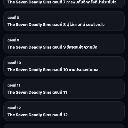
The Seven Deadly Sins ตอนที่ 7 การพบกันอีกครั้งที่น่าประทับใจ
ตอนที่ 8
The Seven Deadly Sins ตอนที่ 8 ผู้ไล่ตามที่น่าสะพรึงกลัว
ตอนที่ 9
The Seven Deadly Sins ตอนที่ 9 ชีพจรแห่งความมืด
ตอนที่ 10
The Seven Deadly Sins ตอนที่ 10 งานประลองไบเซล
ตอนที่ 11
The Seven Deadly Sins ตอนที่ 11
ตอนที่ 12
The Seven Deadly Sins ตอนที่ 12