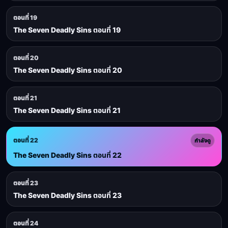
ตอนที่ 19
The Seven Deadly Sins ตอนที่ 19
ตอนที่ 20
The Seven Deadly Sins ตอนที่ 20
ตอนที่ 21
The Seven Deadly Sins ตอนที่ 21
ตอนที่ 22
กำลังดู
The Seven Deadly Sins ตอนที่ 22
ตอนที่ 23
The Seven Deadly Sins ตอนที่ 23
ตอนที่ 24