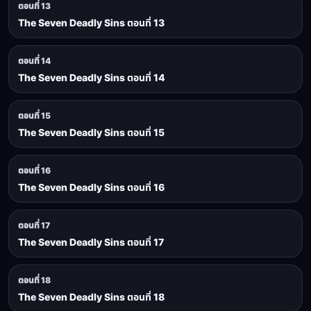
ตอนที่ 13
The Seven Deadly Sins ตอนที่ 13
ตอนที่ 14
The Seven Deadly Sins ตอนที่ 14
ตอนที่ 15
The Seven Deadly Sins ตอนที่ 15
ตอนที่ 16
The Seven Deadly Sins ตอนที่ 16
ตอนที่ 17
The Seven Deadly Sins ตอนที่ 17
ตอนที่ 18
The Seven Deadly Sins ตอนที่ 18