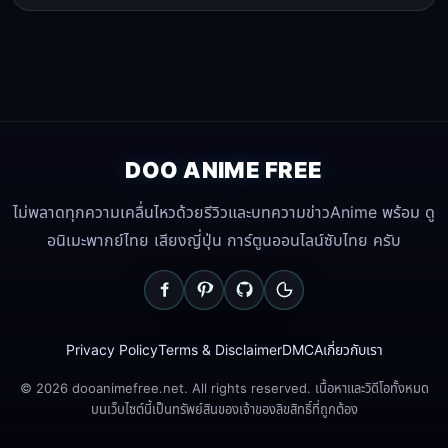
DOO ANIME FREE
ไม่พลาดทุกความเคลื่นไหวด้วยรีวิวและบทความข่าวAnime พร้อม ดู
อนิเมะพากย์ไทย เสียงญี่ปุ่น การ์ตูนออนไลน์ซับไทย ครับ
Privacy Policy
Terms & Disclaimer
DMCA
เกี่ยวกับเรา
© 2026 dooanimefree.net. All rights reserved. เนื้อหาและวิดีโอทั้งหมด
บนเว็บไซต์นี้เป็นทรัพย์สินของเจ้าของลิขสิทธิ์ที่ถูกต้อง