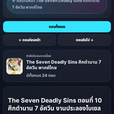
← กลับไปหน้า The Seven Deadly Sins ศึกตำนาน
7 อัศวิน พากย์ไทย
ตอนทั้งหมด
← ตอนก่อนหน้า
ตอนถัดไป →
กำลังรับชมจากเรื่อง
The Seven Deadly Sins ศึกตำนาน 7
อัศวิน พากย์ไทย
มีทั้งหมด 24 ตอน
The Seven Deadly Sins ตอนที่ 10
ศึกตำนาน 7 อัศวิน งานประลองไบเซล